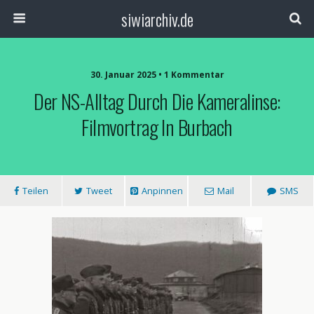
siwiarchiv.de
30. Januar 2025 • 1 Kommentar
Der NS-Alltag Durch Die Kameralinse:
Filmvortrag In Burbach
Teilen
Tweet
Anpinnen
Mail
SMS