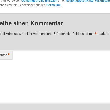
ntrag wurde von
Gemeindearchiv Burbach
unter
Regionalgeschichte
,
Veranstal
licht. Setze ein Lesezeichen für den
Permalink
.
eibe einen Kommentar
*
ail-Adresse wird nicht veröffentlicht.
Erforderliche Felder sind mit
markiert
*
ntar