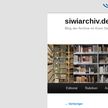
siwiarchiv.d
Blog der Archive im Kreis S
Hauptmenü
Editorial
Rubriken
Ar
Zum
Zum
primären
sekundären
Beitragsnavigation
←
Vorheriger