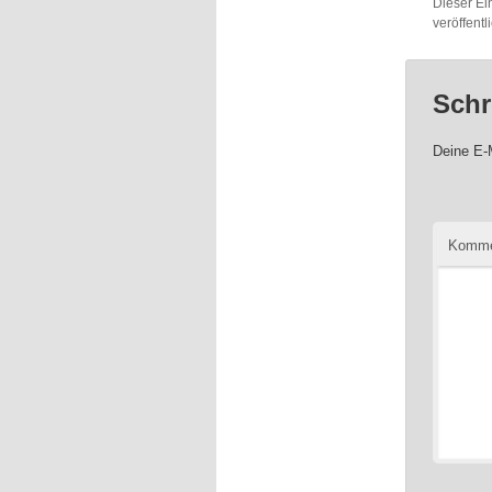
Dieser Ei
veröffent
Schr
Deine E-M
Komme