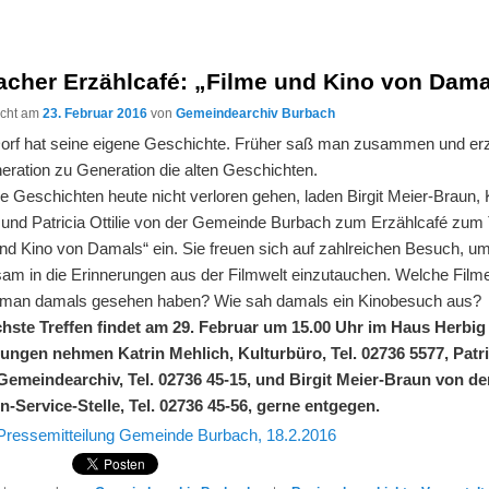
acher Erzählcafé: „Filme und Kino von Dama
licht am
23. Februar 2016
von
Gemeindearchiv Burbach
orf hat seine eigene Geschichte. Früher saß man zusammen und erz
eration zu Generation die alten Geschichten.
e Geschichten heute nicht verloren gehen, laden Birgit Meier-Braun, 
 und Patricia Ottilie von der Gemeinde Burbach zum Erzählcafé zu
und Kino von Damals“ ein. Sie freuen sich auf zahlreichen Besuch, u
am in die Erinnerungen aus der Filmwelt einzutauchen. Welche Film
man damals gesehen haben? Wie sah damals ein Kinobesuch aus?
hste Treffen findet am 29. Februar um 15.00 Uhr im Haus Herbig 
ngen nehmen Katrin Mehlich, Kulturbüro, Tel. 02736 5577, Patri
, Gemeindearchiv, Tel. 02736 45-15, und Birgit Meier-Braun von de
n-Service-Stelle, Tel. 02736 45-56, gerne entgegen.
Pressemitteilung Gemeinde Burbach, 18.2.2016