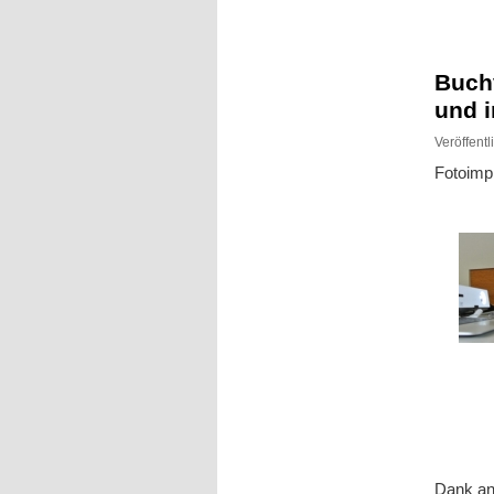
Inhalt
Inhalt
springen
springen
Buch
und i
Veröffent
Fotoimp
Dank an 