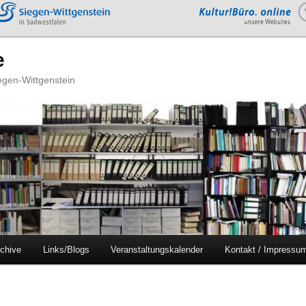
e
iegen-Wittgenstein
chive
Links/Blogs
Veranstaltungskalender
Kontakt / Impressu