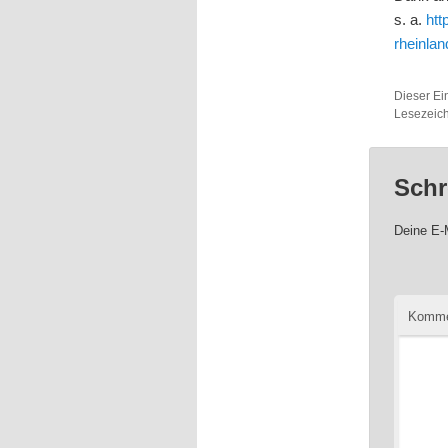
s. a.
htt
rheinla
Dieser Ei
Lesezeic
Schr
Deine E-M
Komme