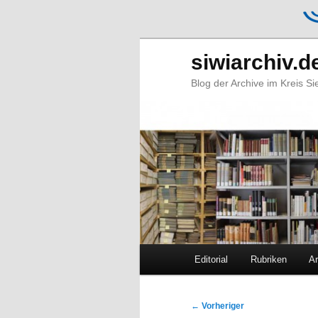
siwiarchiv.d
Blog der Archive im Kreis S
Hauptmenü
Editorial
Rubriken
Ar
Zum
Zum
primären
sekundären
Beitragsnavigation
←
Vorheriger