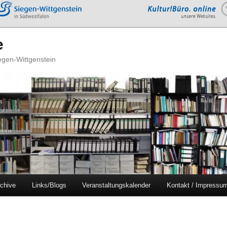
e
iegen-Wittgenstein
chive
Links/Blogs
Veranstaltungskalender
Kontakt / Impressu