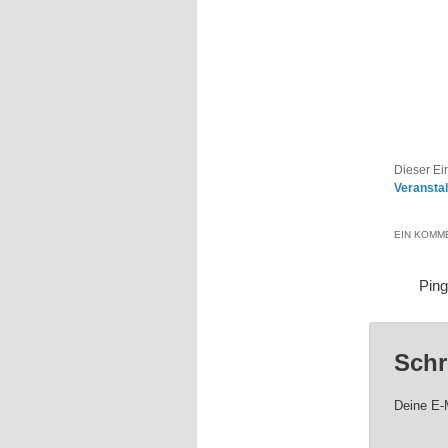
Dieser Ei
Veransta
EIN KOMME
Pin
Schr
Deine E-M