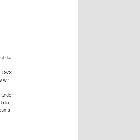
igt das
 –1978
s wir
rländer
t die
seums.