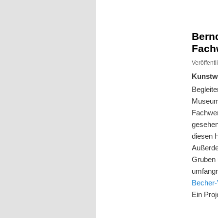
Inhalt
Inhalt
springen
springen
Bernd
Fach
Veröffent
Kunstw
Begleite
Museum 
Fachwer
gesehen
diesen 
Außerde
Gruben u
umfangr
Becher-
Ein Proj