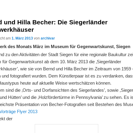
 und Hilla Becher: Die Siegerländer
werkhäuser
licht am
1. März 2013
von
archivar
erk des Monats März im Museum für Gegenwartskunst, Siegen
nd zu den Aktivitäten der Stadt Siegen für eine regionale Baukultur ze
für Gegenwartskunst ab dem 10. März 2013 die ‚Siegerländer
khäuser’, wie sie von Bernd und Hilla Becher im Zeitraum von 1959
 und fotografiert wurden. Dem Künstlerpaar ist es zu verdanken, das
Haustypus heute auf aktuelle Weise wertschätzen können.
m sind die ‚Orts- und Dorfansichten des Siegerlandes’, sowie ,Siege
nd Hütten’ und die ‚Holzfördertürme in Pennsylvania’ zu sehen. Es is
eichste Präsentation von Becher-Fotografien seit Bestehen des Mu
Vorträge Flyer 2013
ekt der