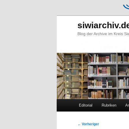
siwiarchiv.d
Blog der Archive im Kreis S
Hauptmenü
Editorial
Rubriken
Ar
Zum
Zum
primären
sekundären
Beitragsnavigation
←
Vorheriger