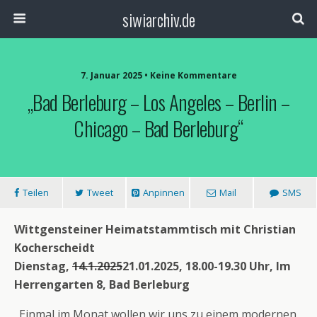
siwiarchiv.de
7. Januar 2025 • Keine Kommentare
„Bad Berleburg – Los Angeles – Berlin –
Chicago – Bad Berleburg“
Teilen
Tweet
Anpinnen
Mail
SMS
Wittgensteiner Heimatstammtisch mit Christian
Kocherscheidt
Dienstag,
14.1.2025
21.01.2025, 18.00-19.30 Uhr, Im
Herrengarten 8, Bad Berleburg
„Einmal im Monat wollen wir uns zu einem modernen