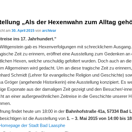
tellung „Als der Hexenwahn zum Alltag gehö
licht am
30. April 2015
von
archivar
itreise ins 17. Jahrhundert.“
 Wittgenstein gab es Hexenverfolgungen mit schrecklichem Ausgang
agische Zeit zu erinnern, eröffnet eine Ausstellung zum Gedenken an 
lichen Hexen, welche unschuldig gefoltert wurden. Doch auch an die 
im Allgemeinen wird gedacht. Um an diese tragische Zeit zu erinnern
nhard Schmidt (Lehrer für evangelische Religion und Geschichte) so
a Gröger (angehende Historikerin) eine Ausstellung konzipiert. Es w
tige Exponate aus der damaligen Zeit gezeigt und den Besucher/-inne
cht an einer außergewöhnlichen Zeitreise in die Geschichte unserer 
ehmen.
fnung findet heute um 18:00 in der
Bahnhofstraße 41a, 57334 Bad 
 besichtigen ist die Ausstellung von
1. – 3. Mai 2015 von 14:00 bis 1
Homepage der Stadt Bad Laasphe