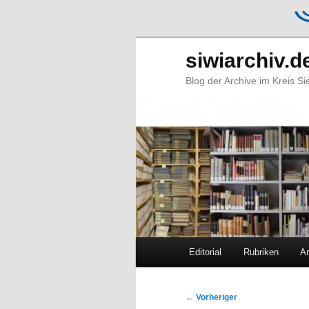
siwiarchiv.d
Blog der Archive im Kreis S
Hauptmenü
Editorial
Rubriken
Ar
Zum
Zum
primären
sekundären
Beitragsnavigation
←
Vorheriger