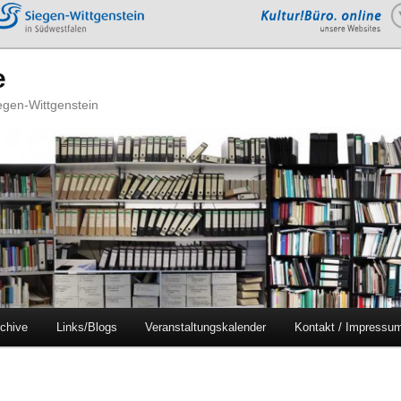
e
iegen-Wittgenstein
chive
Links/Blogs
Veranstaltungskalender
Kontakt / Impressu