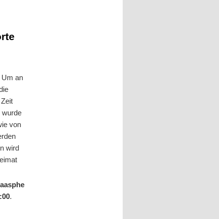
rte
. Um an
die
Zeit
, wurde
wie von
erden
n wird
Heimat
Laasphe
8:00
.