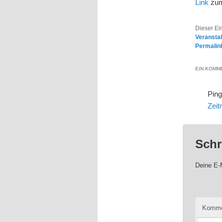
Link
zu
Dieser Ei
Veransta
Permalin
EIN KOMME
Pin
Zeit
Schr
Deine E-M
Komme