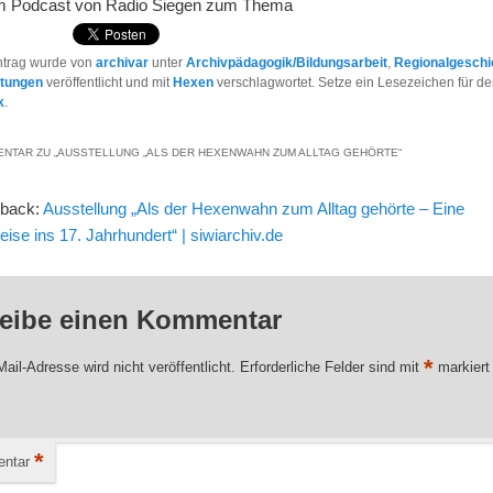
m Podcast von Radio Siegen zum Thema
ntrag wurde von
archivar
unter
Archivpädagogik/Bildungsarbeit
,
Regionalgeschi
ltungen
veröffentlicht und mit
Hexen
verschlagwortet. Setze ein Lesezeichen für d
k
.
NTAR ZU „
AUSSTELLUNG „ALS DER HEXENWAHN ZUM ALLTAG GEHÖRTE
“
gback:
Ausstellung „Als der Hexenwahn zum Alltag gehörte – Eine
reise ins 17. Jahrhundert“ | siwiarchiv.de
eibe einen Kommentar
*
ail-Adresse wird nicht veröffentlicht.
Erforderliche Felder sind mit
markiert
*
ntar