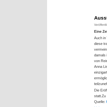
Inhalt
Inhalt
springen
springen
Auss
Veröffent
Eine Ze
Auch in
diese tr
vermeint
damals 
von Rei
Anna Lis
einzigar
ermögli
teilzun
Die Eröf
statt.Zu
Quelle: