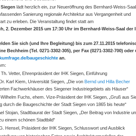
 Siegen
lädt herzlich ein, zur Neueröffnung des Bernhard-Weiss-Saa
mfassenden Sanierung regionale Architektur aus Vergangenheit und
t zu erleben. Die Veranstaltung findet statt am
h, 2. Dezember 2015 um 17:30 Uhr im Bernhard-Weiss-Saal der 
elden Sie sich (und Ihre Begleitung) bis zum 27.11.2015 telefonis
ine Bechheim (Tel. 0271-3302-305), per Fax (0271-3302-700) oder 
kumfrage.de/baugeschichte
an.
mm:
 Th. Vetter, Ehrenpräsident der IHK Siegen, Einführung
 Dr. Karl Kiem, Universität Siegen, „Die von
Bernd und Hilla Becher
fierten Fachwerkhäuser des Siegener Industriegebiets als Häuser“
-Wilhelm Fuchs, ehem. Vize-Präsident der IHK Siegen, „Gruß aus Si
g durch die Baugeschichte der Stadt Siegen von 1865 bis heute“
el Stojan, Stadtbaurat der Stadt Siegen, „Der Beitrag von Industrie u
zu einem schönen Stadtbild“
 G. Hensel, Präsident der IHK Siegen, Schlusswort und Ausblick