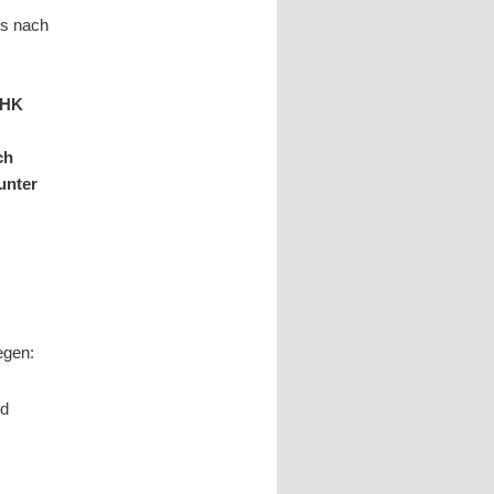
ls nach
IHK
ch
unter
egen:
nd