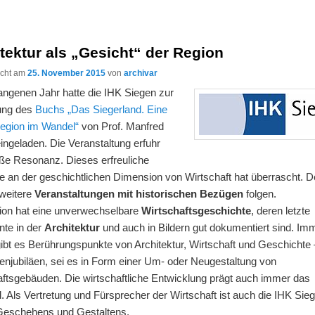
tektur als „Gesicht“ der Region
licht am
25. November 2015
von
archivar
angenen Jahr hatte die IHK Siegen zur
lung des
Buchs „Das Siegerland. Eine
egion im Wandel“
von Prof. Manfred
ingeladen. Die Veranstaltung erfuhr
oße Resonanz. Dieses erfreuliche
se an der geschichtlichen Dimension von Wirtschaft hat überrascht. 
weitere
Veranstaltungen mit historischen Bezügen
folgen.
ion hat eine unverwechselbare
Wirtschaftsgeschichte
, deren letzte
nte in der
Architektur
und auch in Bildern gut dokumentiert sind. Im
ibt es Berührungspunkte von Architektur, Wirtschaft und Geschichte 
enjubiläen, sei es in Form einer Um- oder Neugestaltung von
aftsgebäuden. Die wirtschaftliche Entwicklung prägt auch immer das
d. Als Vertretung und Fürsprecher der Wirtschaft ist auch die IHK Sieg
Geschehens und Gestaltens.