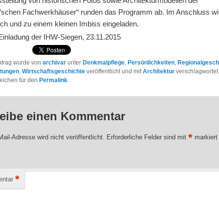
stellung von historischen Fotos sowie Architekturmodellen der
’schen Fachwerkhäuser“ runden das Programm ab. Im Anschluss w
ch und zu einem kleinen Imbiss eingeladen.
 Einladung der IHW-Siegen, 23.11.2015
ntrag wurde von
archivar
unter
Denkmalpflege
,
Persönlichkeiten
,
Regionalgesch
ltungen
,
Wirtschaftsgeschichte
veröffentlicht und mit
Architektur
verschlagwortet
eichen für den
Permalink
.
eibe einen Kommentar
*
ail-Adresse wird nicht veröffentlicht.
Erforderliche Felder sind mit
markiert
*
ntar