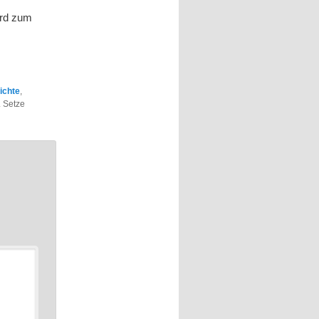
ird zum
ichte
,
. Setze