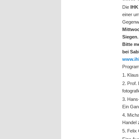
Die
IHK
einer u
Gegenwar
Mittwoc
Siegen.
Bitte m
bei Sab
www.ih
Progra
1. Klaus
2. Prof.
fotogra
3. Hans
Ein Gan
4. Micha
Handel 
5. Felix