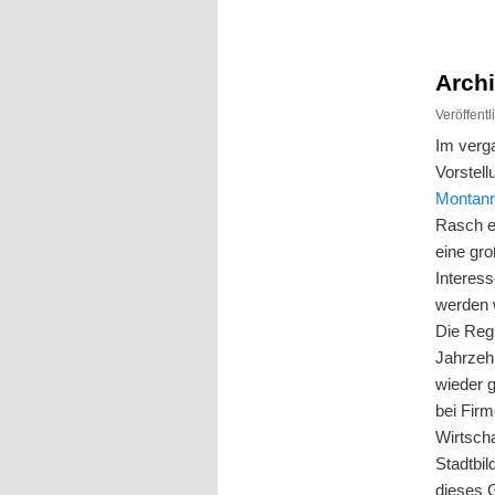
Inhalt
Inhalt
springen
springen
Archi
Veröffent
Im verg
Vorstel
Montanr
Rasch e
eine gr
Interes
werden 
Die Reg
Jahrzeh
wieder g
bei Firm
Wirtsch
Stadtbil
dieses 