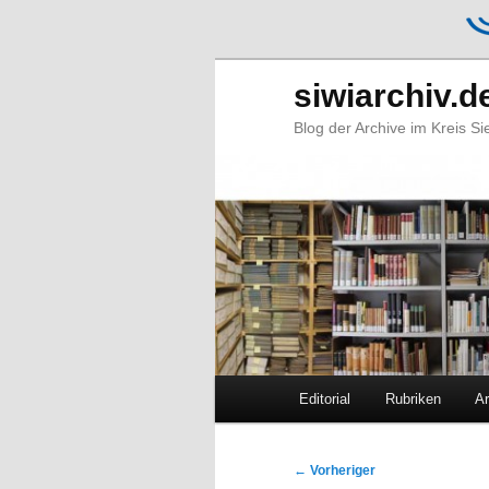
siwiarchiv.d
Blog der Archive im Kreis S
Hauptmenü
Editorial
Rubriken
Ar
Zum
Zum
primären
sekundären
Beitragsnavigation
←
Vorheriger