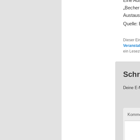
Eine Aus
„Becher
Austaus
Quelle:
Dieser Ei
Veransta
ein Lesez
Schr
Deine E-M
Komme