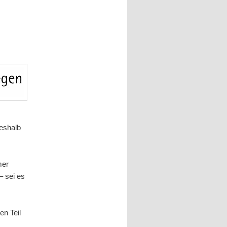
Deshalb
mer
– sei es
en Teil