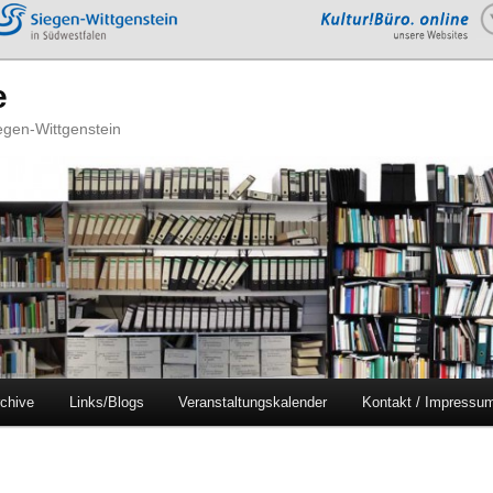
e
iegen-Wittgenstein
chive
Links/Blogs
Veranstaltungskalender
Kontakt / Impressu