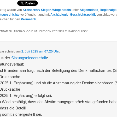
ntrag wurde von
Kreisarchiv Siegen-Wittgenstein
unter
Allgemeines
,
Regionalge
ftsgeschichte
veröffentlicht und mit
Archäologie
,
Geschichtspolitik
verschlagworte
eichen für den
Permalink
.
NTAR ZU „
ARCHÄOLOGIE IM HEUTIGEN KREISKULTURAUSSCHUSS:
“
var
schrieb
am
2. Juli 2025 um 07:25 Uhr
:
Aus der
Sitzungsniederschrift
:
atungsverlauf:
d Brandemann fragt nach der Beteiligung des Denkmalfachamtes (S
 Drucksache
/2025 1. Ergänzung) und ob die Abstimmung der Denkmalbehörden (S
 Drucksache
2025 1. Ergänzung) erfolgt sei.
 Wied bestätigt, dass das Abstimmungsgespräch stattgefunden hab
dass die Beteili
 somit sichergestellt sei.