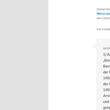
Dieser Ei
Wirtscha
ein Lesez
EIN KOMME
archi
1) 
„Ber
Bern
der
149
der
149/
Arno
und 
gung