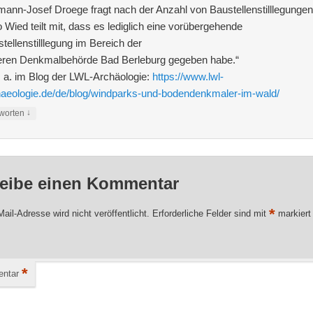
ann-Josef Droege fragt nach der Anzahl von Baustellenstilllegungen
 Wied teilt mit, dass es lediglich eine vorübergehende
tellenstilllegung im Bereich der
eren Denkmalbehörde Bad Berleburg gegeben habe.“
. a. im Blog der LWL-Archäologie:
https://www.lwl-
aeologie.de/de/blog/windparks-und-bodendenkmaler-im-wald/
↓
worten
eibe einen Kommentar
*
ail-Adresse wird nicht veröffentlicht.
Erforderliche Felder sind mit
markiert
*
ntar