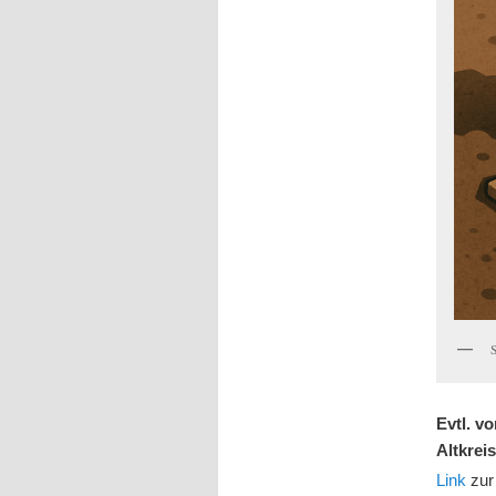
Evtl. 
Altkrei
Link
zur