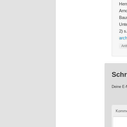
Herm
Arno
Baus
Unt
2) s
arch
Ant
Schr
Deine E-M
Komme