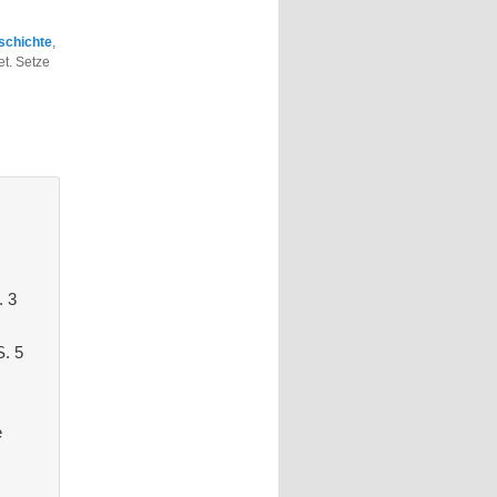
schichte
,
t. Setze
. 3
. 5
e