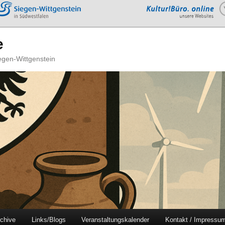
e
iegen-Wittgenstein
chive
Links/Blogs
Veranstaltungskalender
Kontakt / Impressu