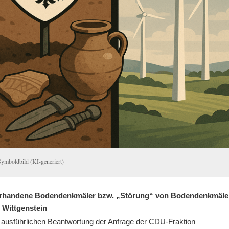
Symboldbild (KI-generiert)
vorhandene Bodendenkmäler bzw. „Störung“ von Bodendenkmäle
s Wittgenstein
 ausführlichen Beantwortung der Anfrage der CDU-Fraktion