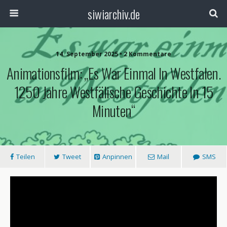
siwiarchiv.de
14. September 2025 • 2 Kommentare
Animationsfilm: „Es War Einmal In Westfalen.
1250 Jahre Westfälische Geschichte In 15
Minuten“
Teilen
Tweet
Anpinnen
Mail
SMS