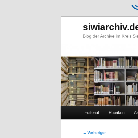
siwiarchiv.d
Blog der Archive im Kreis S
Hauptmenü
Editorial
Rubriken
Ar
Zum
Zum
primären
sekundären
Beitragsnavigation
←
Vorheriger