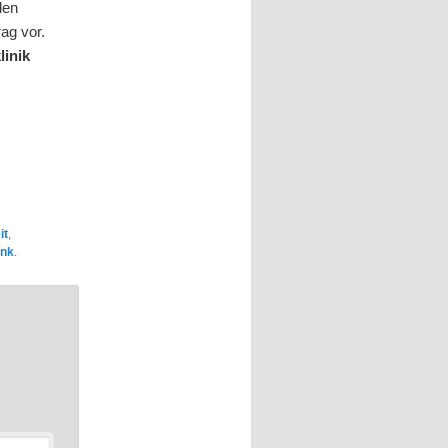
den
rag vor.
linik
it
,
ink
.