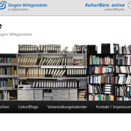
e
iegen-Wittgenstein
chive
Links/Blogs
Veranstaltungskalender
Kontakt / Impressu