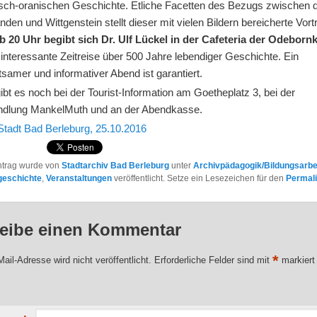
sch-oranischen Geschichte. Etliche Facetten des Bezugs zwischen 
nden und Wittgenstein stellt dieser mit vielen Bildern bereicherte Vort
b 20 Uhr begibt sich Dr. Ulf Lückel in der Cafeteria der Odebornk
 interessante Zeitreise über 500 Jahre lebendiger Geschichte. Ein
tsamer und informativer Abend ist garantiert.
ibt es noch bei der Tourist-Information am Goetheplatz 3, bei der
dlung MankelMuth und an der Abendkasse.
Stadt Bad Berleburg, 25.10.2016
ntrag wurde von
Stadtarchiv Bad Berleburg
unter
Archivpädagogik/Bildungsarbe
geschichte
,
Veranstaltungen
veröffentlicht. Setze ein Lesezeichen für den
Permal
eibe einen Kommentar
*
ail-Adresse wird nicht veröffentlicht.
Erforderliche Felder sind mit
markiert