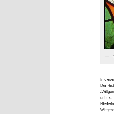
In dies
Der His
„Wittgen
unbekan
Niederl
Wittgens