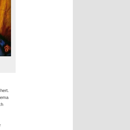
hert.
Thema
ch
r