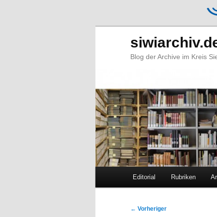
siwiarchiv.d
Blog der Archive im Kreis S
Hauptmenü
Editorial
Rubriken
Ar
Zum
Zum
primären
sekundären
Beitragsnavigation
←
Vorheriger