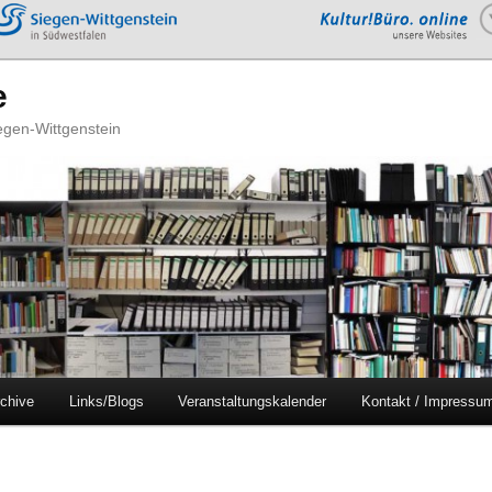
e
iegen-Wittgenstein
chive
Links/Blogs
Veranstaltungskalender
Kontakt / Impressu