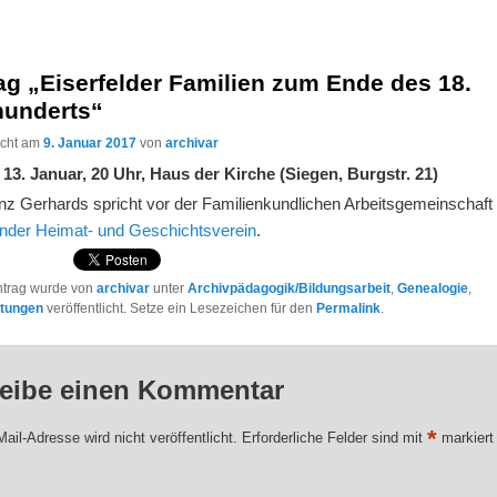
ag „Eiserfelder Familien zum Ende des 18.
hunderts“
licht am
9. Januar 2017
von
archivar
, 13. Januar, 20 Uhr, Haus der Kirche (Siegen, Burgstr. 21)
inz Gerhards spricht vor der Familienkundlichen Arbeitsgemeinschaft
änder Heimat- und Geschichtsverein
.
ntrag wurde von
archivar
unter
Archivpädagogik/Bildungsarbeit
,
Genealogie
,
ltungen
veröffentlicht. Setze ein Lesezeichen für den
Permalink
.
eibe einen Kommentar
*
ail-Adresse wird nicht veröffentlicht.
Erforderliche Felder sind mit
markiert