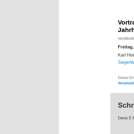
Inhalt
Inhalt
springen
springen
Vortr
Jahr
Veröffent
Freitag
Karl He
Siegerl
Dieser Ei
Veransta
Schr
Deine E-M