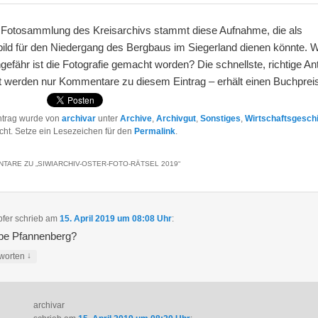
 Fotosammlung des Kreisarchivs stammt diese Aufnahme, die als
ild für den Niedergang des Bergbaus im Siegerland dienen könnte. 
efähr ist die Fotografie gemacht worden? Die schnellste, richtige An
t werden nur Kommentare zu diesem Eintrag – erhält einen Buchprei
ntrag wurde von
archivar
unter
Archive
,
Archivgut
,
Sonstiges
,
Wirtschaftsgesch
licht. Setze ein Lesezeichen für den
Permalink
.
TARE ZU „
SIWIARCHIV-OSTER-FOTO-RÄTSEL 2019
“
fer
schrieb
am
15. April 2019 um 08:08 Uhr
:
be Pfannenberg?
↓
worten
archivar