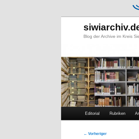
siwiarchiv.d
Blog der Archive im Kreis S
Hauptmenü
Editorial
Rubriken
Ar
Zum
Zum
primären
sekundären
Beitragsnavigation
←
Vorheriger