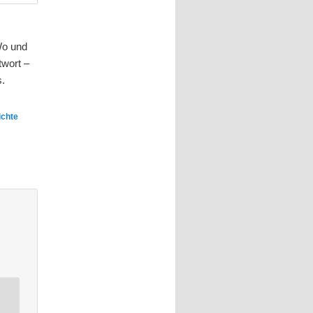
Wo und
twort –
s.
ichte