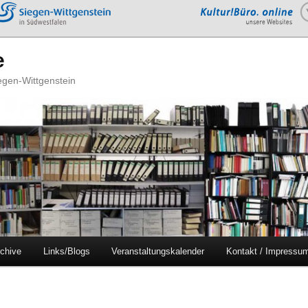
e
iegen-Wittgenstein
chive
Links/Blogs
Veranstaltungskalender
Kontakt / Impressu