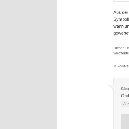
Aus der
Symbolb
wann ung
gewerte
Dieser Ei
veröffent
11 KOMMEN
Kämp
Gru
Ant