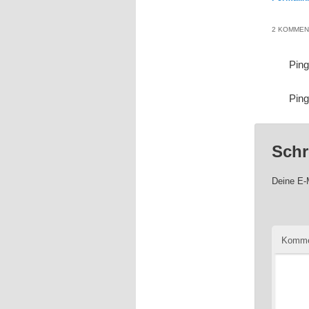
2 KOMMEN
Pin
Pin
Schr
Deine E-M
Komme