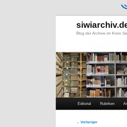
siwiarchiv.d
Blog der Archive im Kreis S
Hauptmenü
Editorial
Rubriken
Ar
Zum
Zum
primären
sekundären
Beitragsnavigation
←
Vorheriger