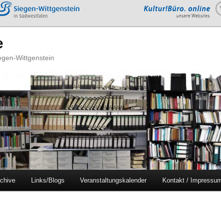
e
iegen-Wittgenstein
chive
Links/Blogs
Veranstaltungskalender
Kontakt / Impressu