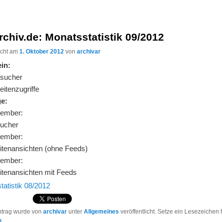
rchiv.de: Monatsstatistik 09/2012
licht am
1. Oktober 2012
von
archivar
in:
sucher
itenzugriffe
ge:
tember:
ucher
tember:
itenansichten (ohne Feeds)
tember:
itenansichten mit Feeds
tatistik 08/2012
ntrag wurde von
archivar
unter
Allgemeines
veröffentlicht. Setze ein Lesezeichen 
k
.