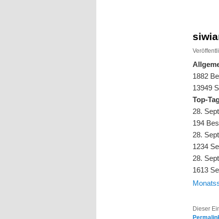
Inhalt
Inhalt
springen
springen
siwia
Veröffent
Allgeme
1882 Be
13949 Se
Top-Ta
28. Sep
194 Bes
28. Sep
1234 Se
28. Sep
1613 Se
Monatss
Dieser Ei
Permalin