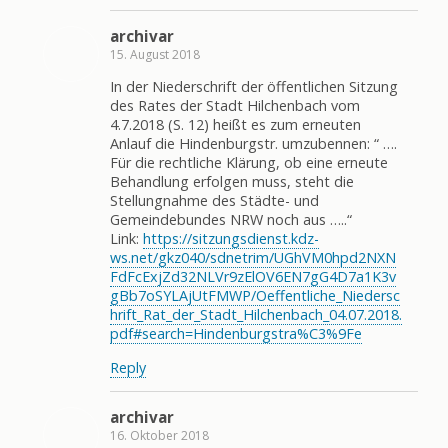
archivar
15. August 2018
In der Niederschrift der öffentlichen Sitzung
des Rates der Stadt Hilchenbach vom
4.7.2018 (S. 12) heißt es zum erneuten
Anlauf die Hindenburgstr. umzubennen: “ ….
Für die rechtliche Klärung, ob eine erneute
Behandlung erfolgen muss, steht die
Stellungnahme des Städte- und
Gemeindebundes NRW noch aus …..“
Link:
https://sitzungsdienst.kdz-
ws.net/gkz040/sdnetrim/UGhVM0hpd2NXN
FdFcExjZd32NLVr9zElOV6EN7gG4D7a1K3v
gBb7oSYLAjUtFMWP/Oeffentliche_Niedersc
hrift_Rat_der_Stadt_Hilchenbach_04.07.2018.
pdf#search=Hindenburgstra%C3%9Fe
Reply
archivar
16. Oktober 2018