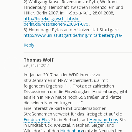
2) Wolfgang Kruse: Rezension zu: Pyta, Wolfram:
Hindenburg. Herrschaft zwischen Hohenzollern und
Hitler. Berlin 2007, in: H-Soz-u-Kult, 28.01.2008,
http://hsozkult.geschichte.hu-
berlin.de/rezensionen/2008-1-076
.
3) Homepage Pytas an der Universität Stuttgart:
http://www.uni-stuttgart.de/hing/mitarbeiter/pyta/
Reply
Thomas Wolf
29. Januar 2017
Im Januar 2017 hat der WDR intensiv zu
Straßennamen in NRW recherchiert, u.a. mit
folgendem Ergebnis: “ …. Trotz der zahlreichen
Diskussionen um die Ehrwürdigkeit Hindenburgs, gibt
es allein in NRW heute noch 65 Straßen und Plätze,
die seinen Namen tragen. ……“
Eine interaktive Karte mit problematischen
Straßennamen verweist für das Kreisgebiet auf die
Friedrich-Flick
-Str. in Burbach, auf
Hermann-Löns
-Str.
in Erndtebrück, Kreuztal, Netphen, Siegen, und
Wilnsdorf, auf den
Hindenburg
platz in Neunkirchen,