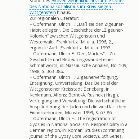
Stand des
Aktiven Gedenkbuchrs für die Opfer
des Nationalsozialismus im Kreis Siegen-
Wittgenstein
hinaus.
Zur regionalen Literatur:
– Opfermann, Ulrich F.: „Daß sie den Zigeuner-
Habit ablegen“. Die Geschichte der „Zigeuner-
Kolonien“ zwischen Wittgenstein und
Westerwald, Frankfurt a. M. u. a. 1996, 2.,
ergänzte Aufl., Frankfurt a. M. u. a. 1997.
– Opfermann, Ulrich F.: Der „Mäckes“ – Zu
Geschichte und Bedeutungswandel eines
Schmähworts, in: Nassauische Annalen, Bd. 109,
1998, S. 363-386.
– Opfermann, Ulrich F.: Zigeunerverfolgung,
Enteignung, Umverteilung. Das Beispiel der
Wittgensteiner Kreisstadt Berleburg, in:
Kenkmann, Alfons; Bernd-A. Rusinek (Hrsg.),
Verfolgung und Verwaltung. Die wirtschaftliche
Ausplünderung der Juden und die westfälischen
Finanzbehörden, Münster 1999, S. 67-86.
– Opfermann, Ulrich F.: The registration of
Gypsies in National Socialism. Responsibility in a
German region, in: Romani Studies (continuing
Journal of the Gypsy Lore Society), 5th Series,