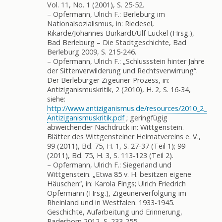
Vol. 11, No. 1 (2001), S. 25-52.
– Opfermann, Ulrich F.: Berleburg im
Nationalsozialismus, in: Riedesel,
Rikarde/Johannes Burkardt/Ulf Lückel (Hrsg.),
Bad Berleburg – Die Stadtgeschichte, Bad
Berleburg 2009, S. 215-246.
– Opfermann, Ulrich F.: „Schlussstein hinter Jahre
der Sittenverwilderung und Rechtsverwirrung“.
Der Berleburger Zigeuner-Prozess, in:
Antiziganismuskritik, 2 (2010), H. 2, S. 16-34,
siehe:
http://www.antiziganismus.de/resources/2010_2_
Antiziganismuskritik.pdf
; geringfügig
abweichender Nachdruck in: Wittgenstein.
Blätter des Wittgensteiner Heimatvereins e. V.,
99 (2011), Bd. 75, H. 1, S. 27-37 (Teil 1); 99
(2011), Bd. 75, H. 3, S. 113-123 (Teil 2).
– Opfermann, Ulrich F.: Siegerland und
Wittgenstein. „Etwa 85 v. H. besitzen eigene
Häuschen“, in: Karola Fings; Ulrich Friedrich
Opfermann (Hrsg.), Zigeunerverfolgung im
Rheinland und in Westfalen. 1933-1945.
Geschichte, Aufarbeitung und Erinnerung,
Paderborn 2012, S. 233-255.