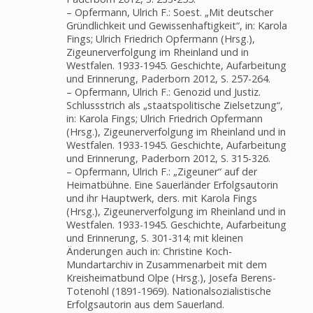
– Opfermann, Ulrich F.: Soest. „Mit deutscher
Gründlichkeit und Gewissenhaftigkeit“, in: Karola
Fings; Ulrich Friedrich Opfermann (Hrsg.),
Zigeunerverfolgung im Rheinland und in
Westfalen. 1933-1945. Geschichte, Aufarbeitung
und Erinnerung, Paderborn 2012, S. 257-264.
– Opfermann, Ulrich F.: Genozid und Justiz.
Schlussstrich als „staatspolitische Zielsetzung“,
in: Karola Fings; Ulrich Friedrich Opfermann
(Hrsg.), Zigeunerverfolgung im Rheinland und in
Westfalen. 1933-1945. Geschichte, Aufarbeitung
und Erinnerung, Paderborn 2012, S. 315-326.
– Opfermann, Ulrich F.: „Zigeuner“ auf der
Heimatbühne. Eine Sauerländer Erfolgsautorin
und ihr Hauptwerk, ders. mit Karola Fings
(Hrsg.), Zigeunerverfolgung im Rheinland und in
Westfalen. 1933-1945. Geschichte, Aufarbeitung
und Erinnerung, S. 301-314; mit kleinen
Änderungen auch in: Christine Koch-
Mundartarchiv in Zusammenarbeit mit dem
Kreisheimatbund Olpe (Hrsg.), Josefa Berens-
Totenohl (1891-1969). Nationalsozialistische
Erfolgsautorin aus dem Sauerland.