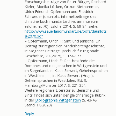
Forschungsbeiträge von Peter Bürger, Reinhard
Kiefer, Monika Löcken, Ortrun Niethammer,
Ulrich Friedrich Opfermann und Friedrich
Schroeder (daunlots. internetbeiträge des
christine-koch-mundartarchivs am museum
eslohe, nr. 70), Eslohe 2014, S. 69-84, siehe:
http://www.sauerlandmundart.de/pdfs/daunlots
%2070.pdf
– Opfermann, Ulrich F.: Sinti und Jenische. Ein
Beitrag zur regionalen Minderheitengeschichte,
in: Siegener Beiträge. Jahrbuch für regionale
Geschichte, 20 (2015), S. 164-177.
– Opfermann, Ulrich F.: Restbestände des
Romanes und des Jenischen in Wittgenstein und
im Siegerland, in: Klaus Siewert, Geheimsprachen
in Westfalen, …, in: Klaus Siewert (Hrsg.),
Geheimsprachen in Westfalen, Bd. 3,
Hamburg/Münster 2017, S. 221-254.
Weitere regionale Literatur zu „Jenische und
Sinti“ findet sich unter der gleichnamoge Rubrik
in der
Bibliographie Wittgenstein
(S. 43-48,
Stand: 1.8.2020)
Reply