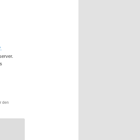
.
server.
us
ür den