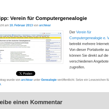
ipp: Verein für Computergenealogie
licht am
10. Februar 2013
von
archivar
Der
Verein für
Computergenealogie e. V
betreibt mehrere Internet
Von dieser Portalseite a
können Sie direkt auf die
verschiedenen Angebote
zugreifen.
ntrag wurde von
archivar
unter
Genealogie
veröffentlicht. Setze ein Lesezeichen f
k
.
eibe einen Kommentar