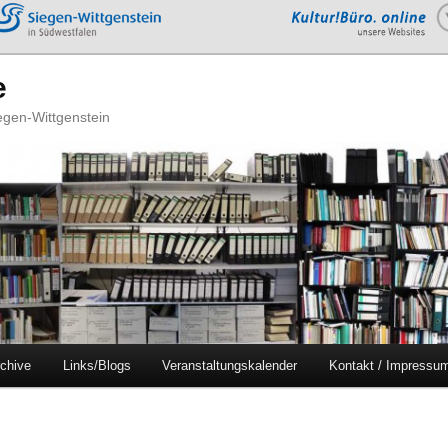
e
iegen-Wittgenstein
chive
Links/Blogs
Veranstaltungskalender
Kontakt / Impressu