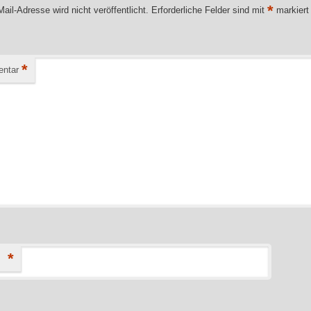
*
ail-Adresse wird nicht veröffentlicht.
Erforderliche Felder sind mit
markiert
*
ntar
*