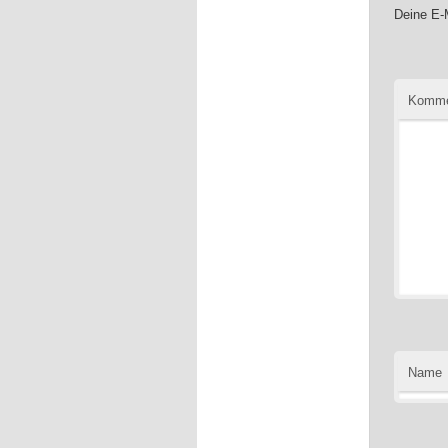
Deine E-M
Komme
Name