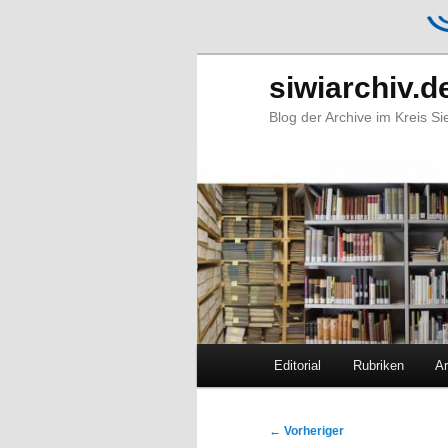
siwiarchiv.d
Blog der Archive im Kreis S
Hauptmenü
Editorial
Rubriken
Ar
Zum
Zum
primären
sekundären
Beitragsnavigation
←
Vorheriger