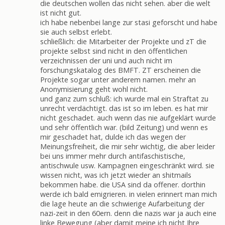
die deutschen wollen das nicht sehen. aber die welt
ist nicht gut.
ich habe nebenbei lange zur stasi geforscht und habe
sie auch selbst erlebt.
schließlich: die Mitarbeiter der Projekte und zT die
projekte selbst sind nicht in den öffentlichen
verzeichnissen der uni und auch nicht im
forschungskatalog des BMFT. ZT erscheinen die
Projekte sogar unter anderem namen. mehr an
Anonymisierung geht wohl nicht.
und ganz zum schluß: ich wurde mal ein Straftat zu
unrecht verdächtigt. das ist so im leben. es hat mir
nicht geschadet. auch wenn das nie aufgeklärt wurde
und sehr öffentlich war. (bild Zeitung) und wenn es
mir geschadet hat, dulde ich das wegen der
Meinungsfreiheit, die mir sehr wichtig, die aber leider
bei uns immer mehr durch antifaschistische,
antischwule usw. Kampagnen eingeschränkt wird. sie
wissen nicht, was ich jetzt wieder an shitmails
bekommen habe. die USA sind da offener. dorthin
werde ich bald emigrieren. in vielen erinnert man mich
die lage heute an die schwierige Aufarbeitung der
nazi-zeit in den 60ern. denn die nazis war ja auch eine
linke Bewegung (aber damit meine ich nicht Ihre