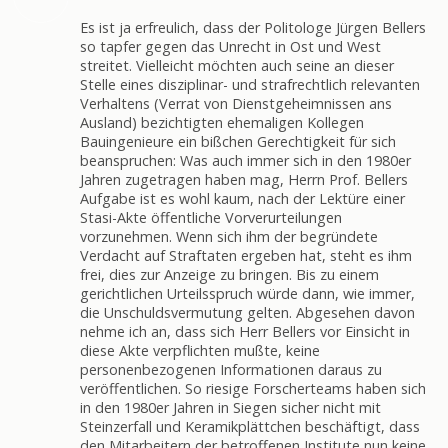
Es ist ja erfreulich, dass der Politologe Jürgen Bellers
so tapfer gegen das Unrecht in Ost und West
streitet. Vielleicht möchten auch seine an dieser
Stelle eines disziplinar- und strafrechtlich relevanten
Verhaltens (Verrat von Dienstgeheimnissen ans
Ausland) bezichtigten ehemaligen Kollegen
Bauingenieure ein bißchen Gerechtigkeit für sich
beanspruchen: Was auch immer sich in den 1980er
Jahren zugetragen haben mag, Herrn Prof. Bellers
Aufgabe ist es wohl kaum, nach der Lektüre einer
Stasi-Akte öffentliche Vorverurteilungen
vorzunehmen. Wenn sich ihm der begründete
Verdacht auf Straftaten ergeben hat, steht es ihm
frei, dies zur Anzeige zu bringen. Bis zu einem
gerichtlichen Urteilsspruch würde dann, wie immer,
die Unschuldsvermutung gelten. Abgesehen davon
nehme ich an, dass sich Herr Bellers vor Einsicht in
diese Akte verpflichten mußte, keine
personenbezogenen Informationen daraus zu
veröffentlichen. So riesige Forscherteams haben sich
in den 1980er Jahren in Siegen sicher nicht mit
Steinzerfall und Keramikplättchen beschäftigt, dass
den Mitarbeitern der betroffenen Institute nun keine