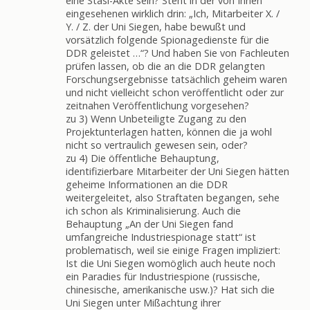
eine Stasi-Akte sein? Steht in der von Ihnen
eingesehenen wirklich drin: „Ich, Mitarbeiter X. /
Y. / Z. der Uni Siegen, habe bewußt und
vorsätzlich folgende Spionagedienste für die
DDR geleistet …“? Und haben Sie von Fachleuten
prüfen lassen, ob die an die DDR gelangten
Forschungsergebnisse tatsächlich geheim waren
und nicht vielleicht schon veröffentlicht oder zur
zeitnahen Veröffentlichung vorgesehen?
zu 3) Wenn Unbeteiligte Zugang zu den
Projektunterlagen hatten, können die ja wohl
nicht so vertraulich gewesen sein, oder?
zu 4) Die öffentliche Behauptung,
identifizierbare Mitarbeiter der Uni Siegen hätten
geheime Informationen an die DDR
weitergeleitet, also Straftaten begangen, sehe
ich schon als Kriminalisierung. Auch die
Behauptung „An der Uni Siegen fand
umfangreiche Industriespionage statt“ ist
problematisch, weil sie einige Fragen impliziert:
Ist die Uni Siegen womöglich auch heute noch
ein Paradies für Industriespione (russische,
chinesische, amerikanische usw.)? Hat sich die
Uni Siegen unter Mißachtung ihrer