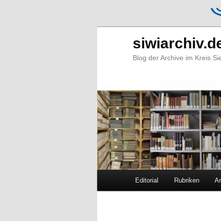
siwiarchiv.d
Blog der Archive im Kreis S
Hauptmenü
Editorial
Rubriken
Ar
Zum
Zum
primären
sekundären
Bilder-