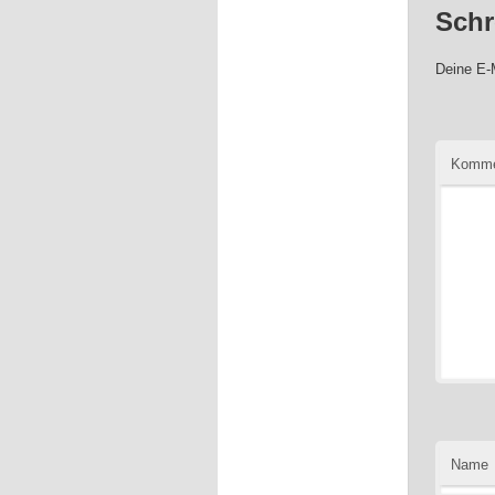
Schr
Deine E-M
Komme
Name