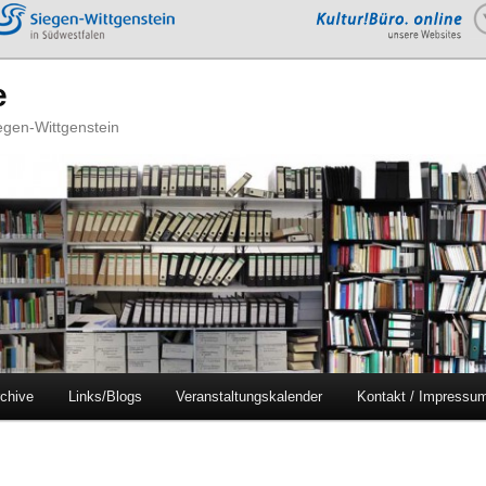
e
iegen-Wittgenstein
chive
Links/Blogs
Veranstaltungskalender
Kontakt / Impressu