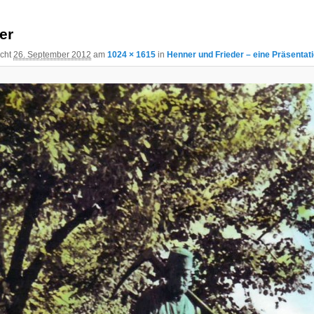
er
icht
26. September 2012
am
1024 × 1615
in
Henner und Frieder – eine Präsentat