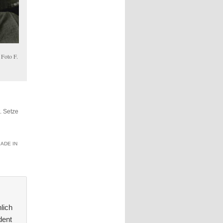
 Foto F.
t. Setze
ADE IN
lich
dent