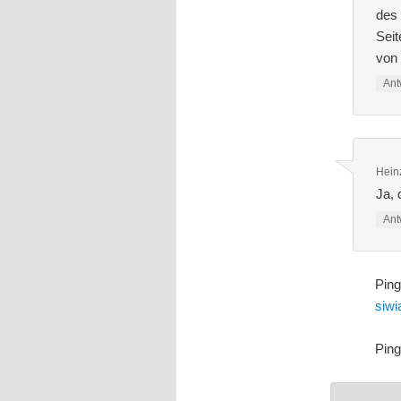
des 
Seit
von
Ant
Hein
Ja, 
Ant
Pin
siwi
Pin