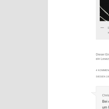
Dieser Ei
ein Lesez
4 KOMMEN
SIEGEN 1
Chri
Bei 
um F