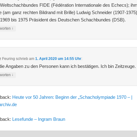
Weltschachbundes FIDE (Fédération Internationale des Echecs); ih
e (am ganz rechten Bildrand mit Brille) Ludwig Schneider (1907-1975)
 1969 bis 1975 Präsident des Deutschen Schachbundes (DSB).
↓
worten
z Feuring
schrieb
am
1. April 2020 um 14:55 Uhr
:
die Angaben zu den Personen kann ich bestätigen. Ich bin Zeitzeuge.
↓
worten
gback:
Heute vor 50 Jahren: Beginn der „Schacholympiade 1970 – |
archiv.de
gback:
Lesefunde – Ingram Braun