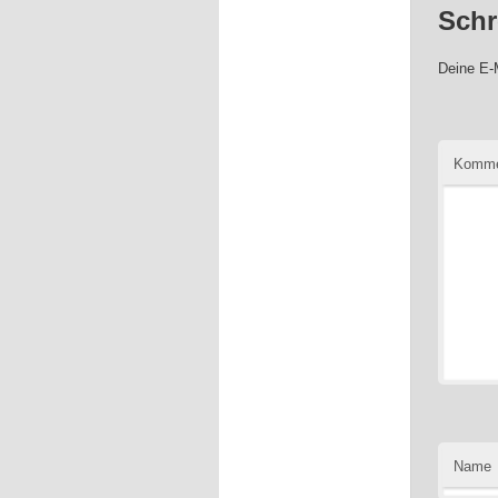
Schr
Deine E-M
Komme
Name