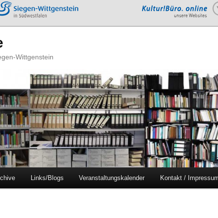
e
iegen-Wittgenstein
chive
Links/Blogs
Veranstaltungskalender
Kontakt / Impressu