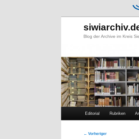
siwiarchiv.d
Blog der Archive im Kreis S
Hauptmenü
Editorial
Rubriken
Ar
Zum
Zum
primären
sekundären
Beitragsnavigation
←
Vorheriger