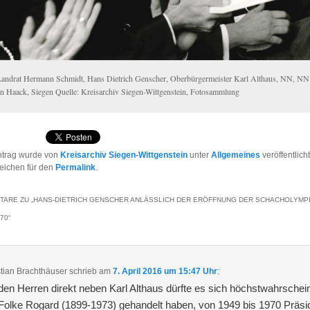
Landrat Hermann Schmidt, Hans Dietrich Genscher, Oberbürgermeister Karl Althaus, NN, NN
an Haack, Siegen Quelle: Kreisarchiv Siegen-Wittgenstein, Fotosammlung
ntrag wurde von
Kreisarchiv Siegen-Wittgenstein
unter
Allgemeines
veröffentlich
eichen für den
Permalink
.
TARE ZU „
HANS-DIETRICH GENSCHER ANLÄSSLICH DER ERÖFFNUNG DER SCHACHOLYMPI
970
“
stian Brachthäuser
schrieb
am
7. April 2016 um 15:47 Uhr
:
den Herren direkt neben Karl Althaus dürfte es sich höchstwahrschein
olke Rogard (1899-1973) gehandelt haben, von 1949 bis 1970 Präsi