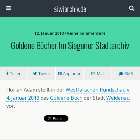
siwiarchiv.de
12. Januar 2013 • Keine Kommentare
Goldene Bücher Im Siegener Stadtarchiv
Teilen
Tweet
Anpinnen
Mail
SMS
Florian Adam stellt in der
Westfälischen Rundschau v.
4. Januar 2013
das
Goldene Buch
der Stadt
Weidenau
vor.