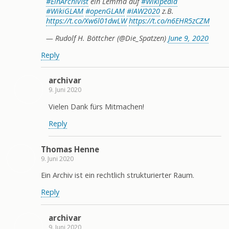
#EinArchivIst
ein Lemma auf
#Wikipedia
#WikiGLAM
#openGLAM
#IAW2020
z.B.
https://t.co/Xw6l01dwLW
https://t.co/n6EHR5zCZM
— Rudolf H. Böttcher (@Die_Spatzen)
June 9, 2020
Reply
archivar
9. Juni 2020
Vielen Dank fürs Mitmachen!
Reply
Thomas Henne
9. Juni 2020
Ein Archiv ist ein rechtlich strukturierter Raum.
Reply
archivar
9. Juni 2020