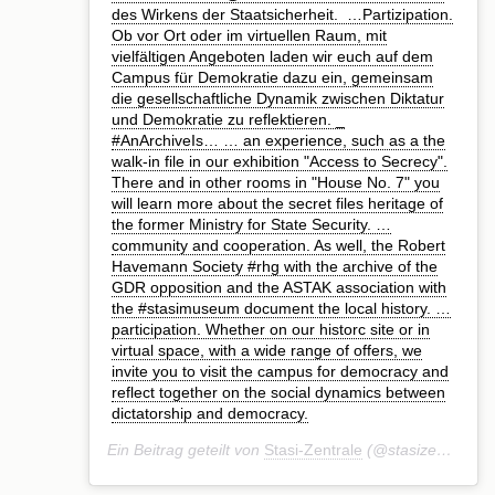
des Wirkens der Staatsicherheit. ⁣ …Partizipation.
Ob vor Ort oder im virtuellen Raum, mit
vielfältigen Angeboten laden wir euch auf dem
Campus für Demokratie dazu ein, gemeinsam
die gesellschaftliche Dynamik zwischen Diktatur
und Demokratie zu reflektieren.⁣ _⁣
#AnArchiveIs…⁣ … an experience, such as a the
walk-in file in our exhibition "Access to Secrecy".
There and in other rooms in "House No. 7" you
will learn more about the secret files heritage of
the former Ministry for State Security.⁣ …
community and cooperation. As well, the Robert
Havemann Society #rhg with the archive of the
GDR opposition and the ASTAK association with
the #stasimuseum document the local history.⁣ …
participation. Whether on our historc site or in
virtual space, with a wide range of offers, we
invite you to visit the campus for democracy and
reflect together on the social dynamics between
dictatorship and democracy.⁣
Ein Beitrag geteilt von
Stasi-Zentrale
(@stasizentrale) am