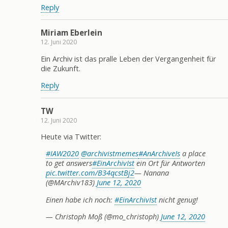
Reply
Miriam Eberlein
12. Juni 2020
Ein Archiv ist das pralle Leben der Vergangenheit für
die Zukunft.
Reply
TW
12. Juni 2020
Heute via Twitter:
#IAW2020
@archivistmemes
#AnArchiveIs
a place
to get answers
#EinArchivIst
ein Ort für Antworten
pic.twitter.com/B34qcstBj2
— Nanana
(@MArchiv183)
June 12, 2020
Einen habe ich noch:
#EinArchivIst
nicht genug!
— Christoph Moß (@mo_christoph)
June 12, 2020