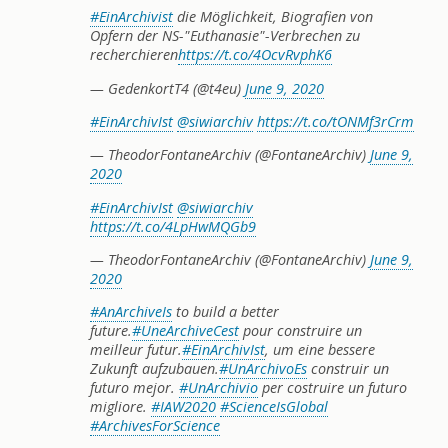
#EinArchivist
die Möglichkeit, Biografien von
Opfern der NS-"Euthanasie"-Verbrechen zu
recherchieren
https://t.co/4OcvRvphK6
— GedenkortT4 (@t4eu)
June 9, 2020
#EinArchivIst
@siwiarchiv
https://t.co/tONMf3rCrm
— TheodorFontaneArchiv (@FontaneArchiv)
June 9,
2020
#EinArchivIst
@siwiarchiv
https://t.co/4LpHwMQGb9
— TheodorFontaneArchiv (@FontaneArchiv)
June 9,
2020
#AnArchiveIs
to build a better
future.
#UneArchiveCest
pour construire un
meilleur futur.
#EinArchivIst
, um eine bessere
Zukunft aufzubauen.
#UnArchivoEs
construir un
futuro mejor.
#UnArchivio
per costruire un futuro
migliore.
#IAW2020
#ScienceIsGlobal
#ArchivesForScience