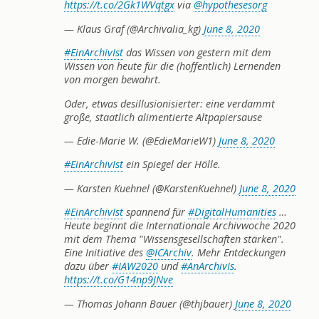
https://t.co/2Gk1WVqtgx
via
@hypothesesorg
— Klaus Graf (@Archivalia_kg)
June 8, 2020
#EinArchivIst
das Wissen von gestern mit dem
Wissen von heute für die (hoffentlich) Lernenden
von morgen bewahrt.
Oder, etwas desillusionisierter: eine verdammt
große, staatlich alimentierte Altpapiersause
— Edie-Marie W. (@EdieMarieW1)
June 8, 2020
#EinArchivIst
ein Spiegel der Hölle.
— Karsten Kuehnel (@KarstenKuehnel)
June 8, 2020
#EinArchivIst
spannend für
#DigitalHumanities
…
Heute beginnt die Internationale Archivwoche 2020
mit dem Thema "Wissensgesellschaften stärken".
Eine Initiative des
@ICArchiv
. Mehr Entdeckungen
dazu über
#IAW2020
und
#AnArchivIs
.
https://t.co/G14np9JNve
— Thomas Johann Bauer (@thjbauer)
June 8, 2020