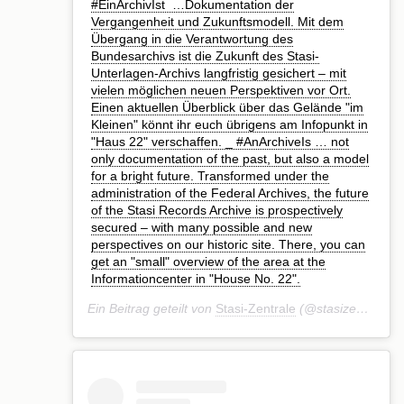
#EinArchivIst⁣ ⁣ …Dokumentation der
Vergangenheit und Zukunftsmodell. Mit dem
Übergang in die Verantwortung des
Bundesarchivs ist die Zukunft des Stasi-
Unterlagen-Archivs langfristig gesichert – mit
vielen möglichen neuen Perspektiven vor Ort.
Einen aktuellen Überblick über das Gelände "im
Kleinen" könnt ihr euch übrigens am Infopunkt in
"Haus 22" verschaffen.⁣ _⁣ #AnArchiveIs⁣ … not
only documentation of the past, but also a model
for a bright future. Transformed under the
administration of the Federal Archives, the future
of the Stasi Records Archive is prospectively
secured – with many possible and new
perspectives on our historic site. There, you can
get an "small" overview of the area at the
Informationcenter in "House No. 22".⁣
Ein Beitrag geteilt von
Stasi-Zentrale
(@stasizentrale) am