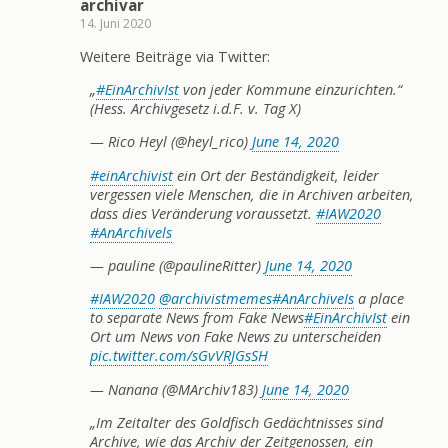
archivar
14. Juni 2020
Weitere Beiträge via Twitter:
„
#EinArchivIst
von jeder Kommune einzurichten.“
(Hess. Archivgesetz i.d.F. v. Tag X)
— Rico Heyl (@heyl_rico)
June 14, 2020
#einArchivist
ein Ort der Beständigkeit, leider
vergessen viele Menschen, die in Archiven arbeiten,
dass dies Veränderung voraussetzt.
#IAW2020
#AnArchivels
— pauline (@paulineRitter)
June 14, 2020
#IAW2020
@archivistmemes
#AnArchiveIs
a place
to separate News from Fake News
#EinArchivIst
ein
Ort um News von Fake News zu unterscheiden
pic.twitter.com/sGvVRJGsSH
— Nanana (@MArchiv183)
June 14, 2020
„Im Zeitalter des Goldfisch Gedächtnisses sind
Archive, wie das Archiv der Zeitgenossen, ein