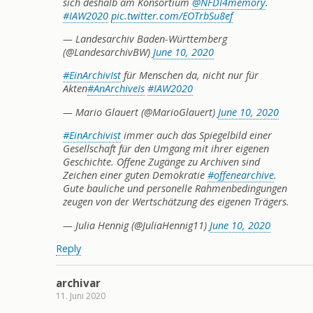
sich deshalb am Konsortium
@NFDI4memory
.
#IAW2020
pic.twitter.com/EOTrbSu8ef
— Landesarchiv Baden-Württemberg
(@LandesarchivBW)
June 10, 2020
#EinArchivIst
für Menschen da, nicht nur für
Akten
#AnArchiveIs
#IAW2020
— Mario Glauert (@MarioGlauert)
June 10, 2020
#EinArchivist
immer auch das Spiegelbild einer
Gesellschaft für den Umgang mit ihrer eigenen
Geschichte. Offene Zugänge zu Archiven sind
Zeichen einer guten Demokratie
#offenearchive
.
Gute bauliche und personelle Rahmenbedingungen
zeugen von der Wertschätzung des eigenen Trägers.
— Julia Hennig (@JuliaHennig11)
June 10, 2020
Reply
archivar
11. Juni 2020