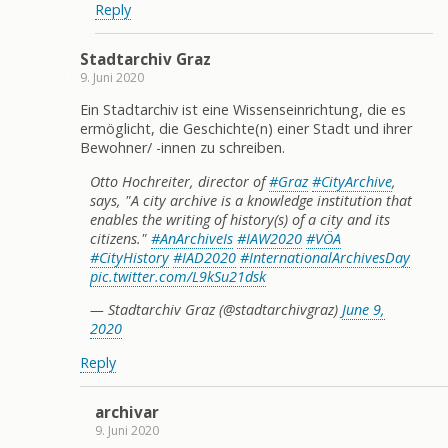
Reply
Stadtarchiv Graz
9. Juni 2020
Ein Stadtarchiv ist eine Wissenseinrichtung, die es
ermöglicht, die Geschichte(n) einer Stadt und ihrer
Bewohner/ -innen zu schreiben.​
Otto Hochreiter, director of
#Graz
#CityArchive
,
says, "A city archive is a knowledge institution that
enables the writing of history(s) of a city and its
citizens."
#AnArchiveIs
#IAW2020
#VÖA
#CityHistory
#IAD2020
#InternationalArchivesDay
pic.twitter.com/L9kSu21dsk
— Stadtarchiv Graz (@stadtarchivgraz)
June 9,
2020
Reply
archivar
9. Juni 2020