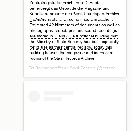
Zentralregistratur errichten ließ. Heute
beherbergt das Gebäude die Magazin- und
Karteikartenräume des Stasi-Unterlagen-Archivs.⁣
_⁣ #AnArchiveIs …⁣ … sometimes a marathon.
Estimated 42 kilometers of documents as well as
photographs, videotapes and sound recordings
are stored in "Haus 8", a functional building that
the Ministry of State Security had built especially
for its use as their central registry. Today this
building houses the magazine and index card
rooms of the Stasi Records Archive.⁣
Ein Beitrag geteilt von
Stasi-Zentrale
(@stasizentrale) am