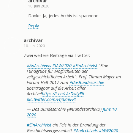
archivar
10. Juni 2020
Danke! Ja, jedes Archiv ist spannend.
Reply
archivar
10. Juni 2020
Zwei weitere Beiträge via Twitter:
#AnArchiveIs
#IAW2020
#EinArchivIst
"Eine
Fundgrube für Möglichkeiten der
zeitgeschichtlichen Arbeit": Prof. Tilman Mayer im
Forum-Heft 2017 zum
#dasBundesarchiv
–
übertragbar auf die Arbeit aller
Archive!
https://t.co/LArDwIgEfl
pic.twitter.com/Ftj38niFPt
— Das Bundesarchiv (@BundesarchivD)
June 10,
2020
#EinArchivIst
ein Fels in der Brandung der
Geschichtsvergessenheit
#AnArchiveIs
#IAW2020