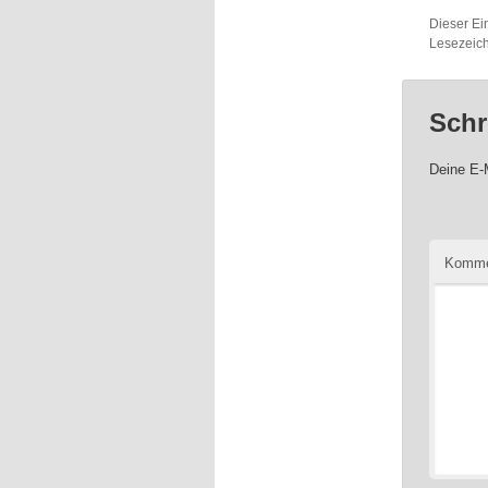
Dieser Ei
Lesezeic
Schr
Deine E-M
Komme