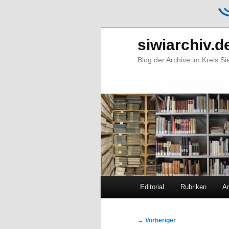
siwiarchiv.d
Blog der Archive im Kreis S
Hauptmenü
Editorial
Rubriken
Ar
Zum
Zum
primären
sekundären
Beitragsnavigation
←
Vorheriger