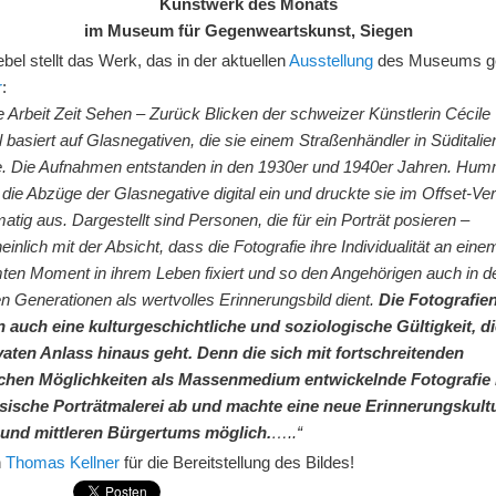
Kunstwerk des Monats
im Museum für Gegenweartskunst, Siegen
ebel stellt das Werk, das in der aktuellen
Ausstellung
des Museums g
r
:
e Arbeit Zeit Sehen – Zurück Blicken der schweizer Künstlerin Cécile
asiert auf Glasnegativen, die sie einem Straßenhändler in Süditalie
e. Die Aufnahmen entstanden in den 1930er und 1940er Jahren. Hum
die Abzüge der Glasnegative digital ein und druckte sie im Offset-Ve
atig aus. Dargestellt sind Personen, die für ein Porträt posieren –
inlich mit der Absicht, dass die Fotografie ihre Individualität an eine
ten Moment in ihrem Leben fixiert und so den Angehörigen auch in d
n Generationen als wertvolles Erinnerungsbild dient.
Die Fotografie
n auch eine kulturgeschichtliche und soziologische Gültigkeit, d
vaten Anlass hinaus geht. Denn die sich mit fortschreitenden
chen Möglichkeiten als Massenmedium entwickelnde Fotografie 
ssische Porträtmalerei ab und machte eine neue Erinnerungskult
 und mittleren Bürgertums möglich.
…..“
n
Thomas Kellner
für die Bereitstellung des Bildes!