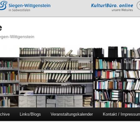
e
iegen-Wittgenstein
chive
Links/Blogs
Veranstaltungskalender
Kontakt / Impressu