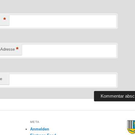
*
*
-Adresse
te
META
Anmelden