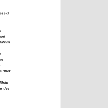
ezeigt
n
mel
rfahren
m
en
n
ie über
löste
ur des