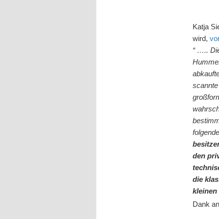
Katja Si
wird,
vo
“ ….. Di
Hummel b
abkauft
scannte 
großform
wahrsche
bestimm
folgende
besitze
den pri
technis
die kla
kleinen
Dank a