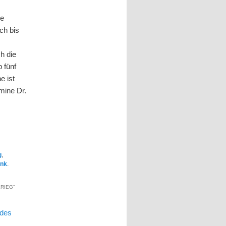
ie
ch bis
h die
 fünf
e ist
mine Dr.
4
g
,
ink
.
KRIEG
“
 des