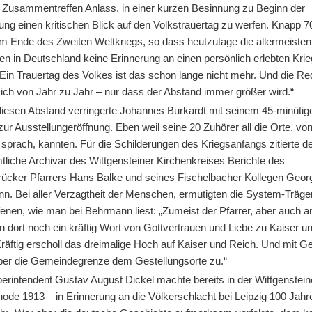
he Zusammentreffen Anlass, in einer kurzen Besinnung zu Beginn der
ung einen kritischen Blick auf den Volkstrauertag zu werfen. Knapp 7
m Ende des Zweiten Weltkriegs, so dass heutzutage die allermeisten
n in Deutschland keine Erinnerung an einen persönlich erlebten Krie
„Ein Trauertag des Volkes ist das schon lange nicht mehr. Und die R
sich von Jahr zu Jahr – nur dass der Abstand immer größer wird.“
iesen Abstand verringerte Johannes Burkardt mit seinem 45-minütig
zur Ausstellungeröffnung. Eben weil seine 20 Zuhörer all die Orte, vo
 sprach, kannten. Für die Schilderungen des Kriegsanfangs zitierte d
tliche Archivar des Wittgensteiner Kirchenkreises Berichte des
rücker Pfarrers Hans Balke und seines Fischelbacher Kollegen Geor
n. Bei aller Verzagtheit der Menschen, ermutigten die System-Träger
enen, wie man bei Behrmann liest: „Zumeist der Pfarrer, aber auch 
 dort noch ein kräftig Wort von Gottvertrauen und Liebe zu Kaiser u
Kräftig erscholl das dreimalige Hoch auf Kaiser und Reich. Und mit 
über die Gemeindegrenze dem Gestellungsorte zu.“
erintendent Gustav August Dickel machte bereits in der Wittgenstein
ode 1913 – in Erinnerung an die Völkerschlacht bei Leipzig 100 Jahr