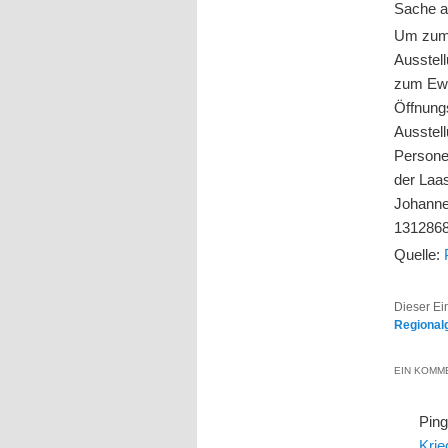
Sache al
Um zum 
Ausstel
zum Ewi
Öffnung
Ausstel
Persone
der Laas
Johannes
1312868
Quelle:
Dieser Ei
Regional
EIN KOMME
Pin
Krie