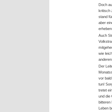
Doch au
kritisc
stand fü
aber ei
erheben
Auch Ste
Volkstr
mitgehe
wie leic
anderen
Der Leit
Monatss
vor bald
tun! Sor
tretet e
und die 
bitteren
Leben b