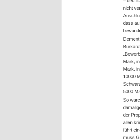
– deutl
nicht ve
Anschlus
dass au
bewunde
Dements
Burkardt
„Bewerbu
Mark, in
Mark, i
10000 M
Schwarz
5000 Ma
So waren
damalige
der Prop
allen k
führt ei
muss Got