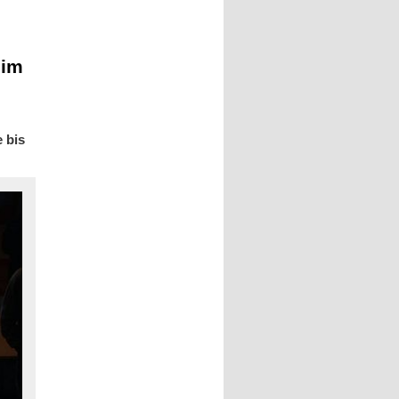
 im
 bis