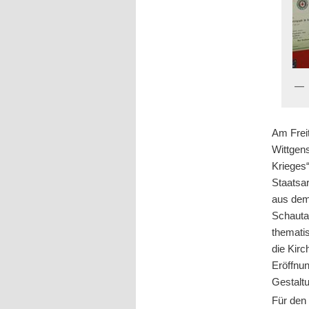
Am Frei
Wittgen
Krieges“
Staatsa
aus dem
Schautaf
themati
die Kirc
Eröffnun
Gestalt
Für den