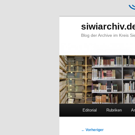
siwiarchiv.d
Blog der Archive im Kreis S
Hauptmenü
Editorial
Rubriken
Ar
Zum
Zum
primären
sekundären
Beitragsnavigation
←
Vorheriger