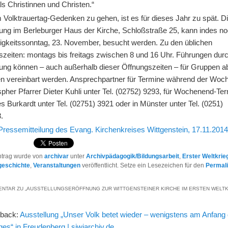
s Christinnen und Christen.“
Volktrauertag-Gedenken zu gehen, ist es für dieses Jahr zu spät. D
lung im Berleburger Haus der Kirche, Schloßstraße 25, kann indes no
gkeitssonntag, 23. November, besucht werden. Zu den üblichen
szeiten: montags bis freitags zwischen 8 und 16 Uhr. Führungen durc
lung können – auch außerhalb dieser Öffnungszeiten – für Gruppen ab
n vereinbart werden. Ansprechpartner für Termine während der Woch
pher Pfarrer Dieter Kuhli unter Tel. (02752) 9293, für Wochenend-Ter
 Burkardt unter Tel. (02751) 3921 oder in Münster unter Tel. (0251)
.
Pressemitteilung des Evang. Kirchenkreises Wittgenstein, 17.11.201
ntrag wurde von
archivar
unter
Archivpädagogik/Bildungsarbeit
,
Erster Weltkrie
geschichte
,
Veranstaltungen
veröffentlicht. Setze ein Lesezeichen für den
Permal
NTAR ZU „
AUSSTELLUNGSERÖFFNUNG ZUR WITTGENSTEINER KIRCHE IM ERSTEN WELT
gback:
Ausstellung „Unser Volk betet wieder – wenigstens am Anfang
ges“ in Freudenberg | siwiarchiv.de