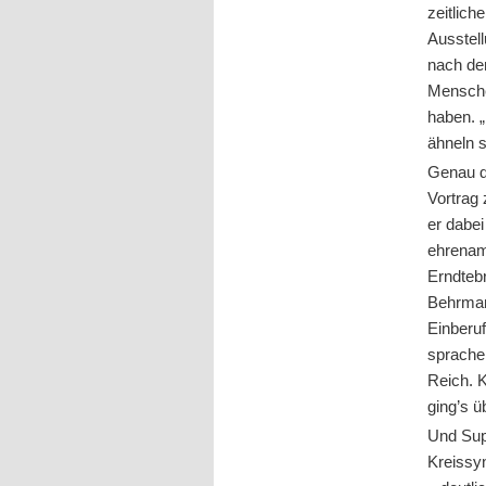
zeitlic
Ausstell
nach de
Mensche
haben. 
ähneln 
Genau d
Vortrag 
er dabei
ehrenam
Erndteb
Behrman
Einberuf
sprachen
Reich. 
ging’s 
Und Sup
Kreissyn