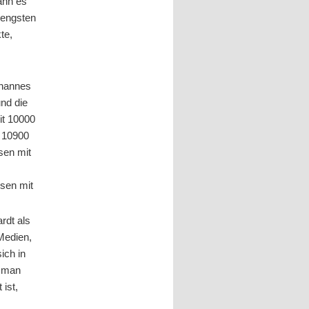
ann es
 engsten
te,
ohannes
und die
it 10000
t 10900
sen mit
sen mit
rdt als
 Medien,
ich in
, man
 ist,