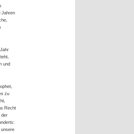
s
0 Jahren
che,
u
 Jahr
teht,
en und
ophet,
es zu
ht,
das Recht
 der
underts:
t unsere