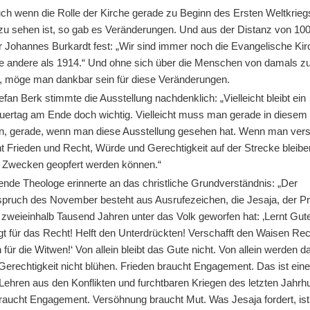
ch wenn die Rolle der Kirche gerade zu Beginn des Ersten Weltkrieg
h zu sehen ist, so gab es Veränderungen. Und aus der Distanz von 10
r Johannes Burkardt fest: „Wir sind immer noch die Evangelische Kir
ne andere als 1914.“ Und ohne sich über die Menschen von damals z
, möge man dankbar sein für diese Veränderungen.
fan Berk stimmte die Ausstellung nachdenklich: „Vielleicht bleibt ein
auertag am Ende doch wichtig. Vielleicht muss man gerade in diesem
n, gerade, wenn man diese Ausstellung gesehen hat. Wenn man vers
ht Frieden und Recht, Würde und Gerechtigkeit auf der Strecke bleib
 Zwecken geopfert werden können.“
ende Theologe erinnerte an das christliche Grundverständnis: „Der
pruch des November besteht aus Ausrufezeichen, die Jesaja, der Pr
 zweieinhalb Tausend Jahren unter das Volk geworfen hat: ‚Lernt Gut
gt für das Recht! Helft den Unterdrückten! Verschafft den Waisen Rec
in für die Witwen!‘ Von allein bleibt das Gute nicht. Von allein werden 
Gerechtigkeit nicht blühen. Frieden braucht Engagement. Das ist eine
 Lehren aus den Konflikten und furchtbaren Kriegen des letzten Jahrh
raucht Engagement. Versöhnung braucht Mut. Was Jesaja fordert, is