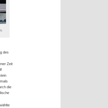
ch.
ng des
ner Zeit
lf
stein
amals
urch die
lische
wählte