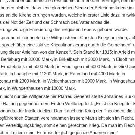
ich: „Wer aber die deutsche Geschichte aufmerksam verfolgte, dem k
rborgen bleiben, dass jene glorreichen Siege der Befreiungskriege im
s an die Kirche errungen wurden, welche in erster Linie dazu mitwirk
s der Not der Zeit und der Schmach des Vaterlandes die
rungswürdige Erneuerung des religiösen Lebens geboren wurde.“
prechend zeichneten die Wittgensteiner Christen Kriegsanleihen, J
 sprach über eine „aktive Kriegsfinanzierung durch die Gemeinden“ 
ng dieser Anleihen von der Kanzel“. Sein Stand für 1915: in Arfeld m
 Berleburg mit 32000 Mark, in Birkelbach mit 3000 Mark, in Elsoff mi
n Erndtebrück mit 5000 Mark, in Feudingen mit 6000 Mark, in Girkhau
ark, in Laasphe mit 11300 Mark, in Raumland mit 4000 Mark, in
enau mit 2300 Mark, in Weidenhausen mit 2000 Mark, in Wingeshau
rk, in Wunderthausen mit 10000 Mark.
 nicht nur die Wittgensteiner Pfarrer. Generell stellte Johannes Burka
 Haltung gegenüber dem Ersten Weltkrieg fest: „Er ist ein Krieg der
aganda, der Intellektuellen. Damit auch ein Krieg der Theologen, die s
riegführenden Staaten vereinnahmen lassen: Man sieht sich im Recht
nen Verteidigungskrieg, somit einen gerechten Krieg. Da man im Recht
t mit einem sein. Er muss folglich gegen die Anderen sein.“