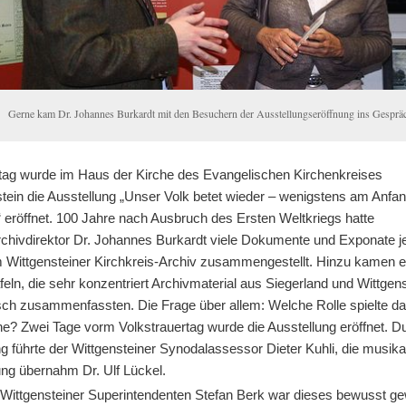
Gerne kam Dr. Johannes Burkardt mit den Besuchern der Ausstellungseröffnung ins Gesprä
tag wurde im Haus der Kirche des Evangelischen Kirchenkreises
stein die Ausstellung „Unser Volk betet wieder – wenigstens am Anfa
 eröffnet. 100 Jahre nach Ausbruch des Ersten Weltkriegs hatte
rchivdirektor Dr. Johannes Burkardt viele Dokumente und Exponate je
 Wittgensteiner Kirchkreis-Archiv zusammengestellt. Hinzu kamen e
eln, die sehr konzentriert Archivmaterial aus Siegerland und Wittgen
sch zusammenfassten. Die Frage über allem: Welche Rolle spielte d
he? Zwei Tage vorm Volkstrauertag wurde die Ausstellung eröffnet. D
g führte der Wittgensteiner Synodalassessor Dieter Kuhli, die musika
ung übernahm Dr. Ulf Lückel.
 Wittgensteiner Superintendenten Stefan Berk war dieses bewusst ge