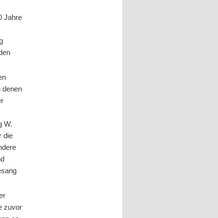
0 Jahre
g
eden
en
n denen
er
g W.
 die
andere
nd
Gesang
er
e zuvor