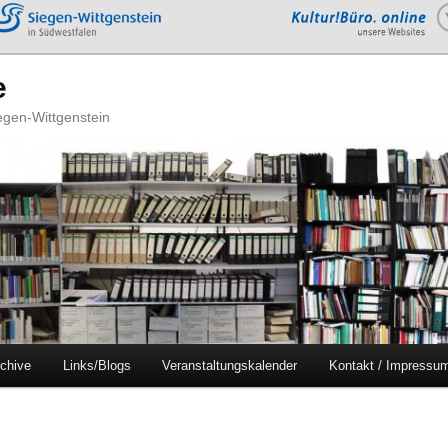
e
iegen-Wittgenstein
chive
Links/Blogs
Veranstaltungskalender
Kontakt / Impressu