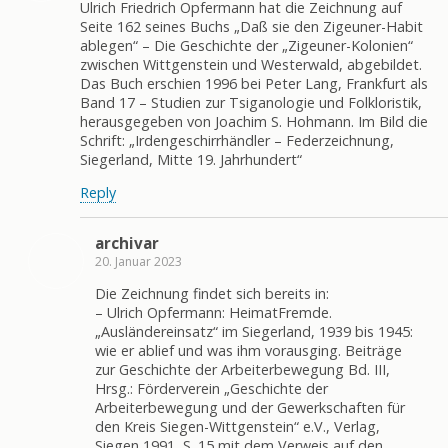
Ulrich Friedrich Opfermann hat die Zeichnung auf
Seite 162 seines Buchs „Daß sie den Zigeuner-Habit
ablegen“ – Die Geschichte der „Zigeuner-Kolonien“
zwischen Wittgenstein und Westerwald, abgebildet.
Das Buch erschien 1996 bei Peter Lang, Frankfurt als
Band 17 – Studien zur Tsiganologie und Folkloristik,
herausgegeben von Joachim S. Hohmann. Im Bild die
Schrift: „Irdengeschirrhändler – Federzeichnung,
Siegerland, Mitte 19. Jahrhundert“
Reply
archivar
20. Januar 2023
Die Zeichnung findet sich bereits in:
– Ulrich Opfermann: HeimatFremde.
„Ausländereinsatz“ im Siegerland, 1939 bis 1945:
wie er ablief und was ihm vorausging. Beiträge
zur Geschichte der Arbeiterbewegung Bd. III,
Hrsg.: Förderverein „Geschichte der
Arbeiterbewegung und der Gewerkschaften für
den Kreis Siegen-Wittgenstein“ e.V., Verlag,
Siegen 1991, S. 15 mit dem Verweis auf den