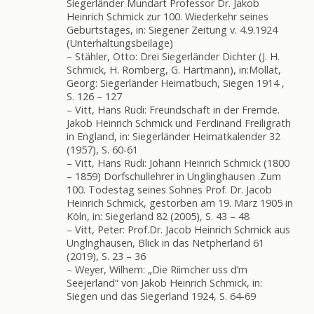
Siegerländer Mundart Professor Dr. Jakob
Heinrich Schmick zur 100. Wiederkehr seines
Geburtstages, in: Siegener Zeitung v. 4.9.1924
(Unterhaltungsbeilage)
– Stähler, Otto: Drei Siegerländer Dichter (J. H.
Schmick, H. Romberg, G. Hartmann), in:Mollat,
Georg: Siegerländer Heimatbuch, Siegen 1914 ,
S. 126 – 127
– Vitt, Hans Rudi: Freundschaft in der Fremde.
Jakob Heinrich Schmick und Ferdinand Freiligrath
in England, in: Siegerländer Heimatkalender 32
(1957), S. 60-61
– Vitt, Hans Rudi: Johann Heinrich Schmick (1800
– 1859) Dorfschullehrer in Unglinghausen .Zum
100. Todestag seines Sohnes Prof. Dr. Jacob
Heinrich Schmick, gestorben am 19. März 1905 in
Köln, in: Siegerland 82 (2005), S. 43 – 48
– Vitt, Peter: Prof.Dr. Jacob Heinrich Schmick aus
Unglnghausen, Blick in das Netpherland 61
(2019), S. 23 – 36
– Weyer, Wilhem: „Die Riimcher uss d’m
Seejerland“ von Jakob Heinrich Schmick, in:
Siegen und das Siegerland 1924, S. 64-69