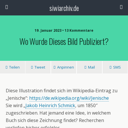
siwiarchiv.de
19. Januar 2023 • 13 Kommentare
Wo Wurde Dieses Bild Publiziert?
Teilen
Tweet
Anpinnen
Mail
SMS
Diese Illustration findet sich im Wikipedia-Eintrag zu
„Jenische“:
https://de.wikipedia.org/wiki/Jenische
Sie wird „
Jakob Heinrich Schmick
, um 1850″
zugeschrieben. Hat jemand eine Idee, in welchem
Buch sich diese Zeichnung findet? Recherchen
verliefen bisher erfolglos.