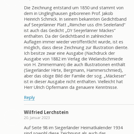
Die Zeichnung entstand um 1850 und stammt von
dem in Unglinghausen geborenen Prof. Jakob
Heinrich Schmick. In seinem bekannten Gedichtband
auf Seejerlänner Platt „Riimcher uss d’m Seelerland“
ist auch das Gedicht „D’r Seejerlänner Mäckes“
enthalten. Da der Gedichtband in zahlreichen
Auflagen immer wieder veröffentlicht wurde, ist es
möglich, dass diese Zeichnung zur Illustration diente.
Ich besitze zwar eine Ausgabe (Nachdruck der
Ausgabe von 1882 im Verlag die Wielandschmiede
von H. Zimmermann) die auch Illustrationen enthält
(Siegerländer Hirte, Bergmann, Hammerschmied),
aber das obige Bild der Familie der sog. „Mäckeser“
ist in dieser Ausgabe nicht enthalten. Vielleicht hat
Herr Ulrich Opfermann da genauere Kenntnisse.
Reply
Wilfried Lerchstein
20. Januar 2023
Auf Seite 98 im Siegerländer Heimatkalender 1934
sind sowohl diese Zeichnung als auch das