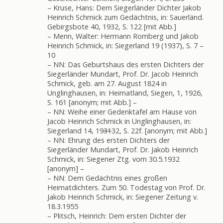
– Kruse, Hans: Dem Siegerländer Dichter Jakob
Heinrich Schmick zum Gedächtnis, in: Sauerländ.
Gebirgsbote 40, 1932, S. 122 [mit Abb.]
– Menn, Walter: Hermann Romberg und Jakob
Heinrich Schmick, in: Siegerland 19 (1937), S. 7 –
10
– NN: Das Geburtshaus des ersten Dichters der
Siegerländer Mundart, Prof. Dr. Jacob Heinrich
Schmick, geb. am 27. August 1824 in
Unglinghausen, in: Heimatland, Siegen, 1, 1926,
S. 161 [anonym; mit Abb.] –
– NN: Weihe einer Gedenktafel am Hause von
Jacob Heinrich Schmick in Unglinghausen, in:
Siegerland 14, 19
31
32, S. 22f. [anonym; mit Abb.]
– NN: Ehrung des ersten Dichters der
Siegerländer Mundart, Prof. Dr. Jakob Heinrich
Schmick, in: Siegener Ztg. vom 30.5.1932
[anonym] –
– NN: Dem Gedächtnis eines großen
Heimatdichters. Zum 50. Todestag von Prof. Dr.
Jakob Heinrich Schmick, in: Siegener Zeitung v.
18.3.1955
– Plitsch, Heinrich: Dem ersten Dichter der