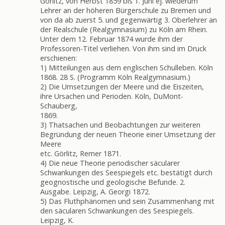
Görlitz, von Herbst 1859 bis 1. Juni ej. wiederum
Lehrer an der höheren Bürgerschule zu Bremen und
von da ab zuerst 5. und gegenwärtig 3. Oberlehrer an
der Realschule (Realgymnasium) zu Köln am Rhein.
Unter dem 12. Februar 1874 wurde ihm der
Professoren-Titel verliehen. Von ihm sind im Druck
erschienen:
1) Mitteilungen aus dem englischen Schulleben. Köln
1868. 28 S. (Programm Köln Realgymnasium.)
2) Die Umsetzungen der Meere und die Eiszeiten,
ihre Ursachen und Perioden. Köln, DuMont-
Schauberg,
1869.
3) Thatsachen und Beobachtungen zur weiteren
Begründung der neuen Theorie einer Umsetzung der
Meere
etc. Görlitz, Remer 1871.
4) Die neue Theorie periodischer säcularer
Schwankungen des Seespiegels etc. bestätigt durch
geognostische und geologische Befunde. 2.
Ausgabe. Leipzig, A. Georgi 1872.
5) Das Fluthphänomen und sein Zusammenhang mit
den säcularen Schwankungen des Seespiegels.
Leipzig, K.