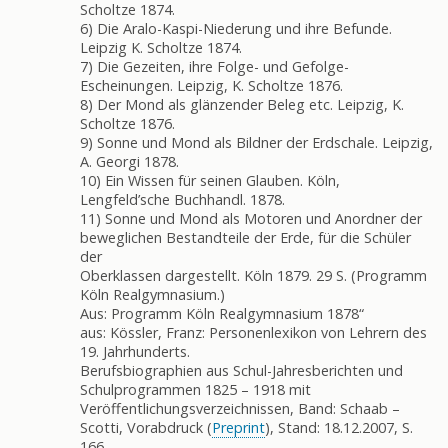
Scholtze 1874.
6) Die Aralo-Kaspi-Niederung und ihre Befunde.
Leipzig K. Scholtze 1874.
7) Die Gezeiten, ihre Folge- und Gefolge-
Escheinungen. Leipzig, K. Scholtze 1876.
8) Der Mond als glänzender Beleg etc. Leipzig, K.
Scholtze 1876.
9) Sonne und Mond als Bildner der Erdschale. Leipzig,
A. Georgi 1878.
10) Ein Wissen für seinen Glauben. Köln,
Lengfeld’sche Buchhandl. 1878.
11) Sonne und Mond als Motoren und Anordner der
beweglichen Bestandteile der Erde, für die Schüler
der
Oberklassen dargestellt. Köln 1879. 29 S. (Programm
Köln Realgymnasium.)
Aus: Programm Köln Realgymnasium 1878“
aus: Kössler, Franz: Personenlexikon von Lehrern des
19. Jahrhunderts.
Berufsbiographien aus Schul-Jahresberichten und
Schulprogrammen 1825 – 1918 mit
Veröffentlichungsverzeichnissen, Band: Schaab –
Scotti, Vorabdruck (
Preprint
), Stand: 18.12.2007, S.
166