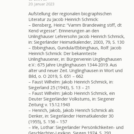
20. Januar 2023
Aufstellung der regionalen biographischen
Literatur zu Jacob Heinrich Schmick:
– Bensberg, Heinz: “Vamm Brandewing stiff, dt
Kend vrgesse“. Erinnerungen an den
Unlinghäuser Lehrersohn Jacob Heinrich Schmick,
in: Siegerländer Heimatkalender, 2003, 79, S. 130
– Ebbinghaus, Gundula/Ebbinghaus, Rolf: Jacob
Heinrich Schmick: Der bekannteste
Unlinghausener, in: Bürgerverein Unglinghausen
e.V.: 675 Jahre Unglinghausen 1344-2019. Aus
alter und neuer Zeit. Unglinghausen in Wort und
Bild, o. O 2019, S. 651 – 662
– Faust Wilhelm: Jakob Heinrich Schmick, in:
Siegerland 25 (1943), S. 13 – 21
– Faust Wilhelm: Jakob Heinrich Schmick, ein
Deuter Siegerländer Volkstums, in: Siegener
Zeitung v. 15.12.1943
– Henrich, Jakob, Jakob Henrich Schmick als
Denker, in: Siegerländer Heimatkalender 30
(1955), S. 156 – 157
– Irle, Lothar: Siegerländer Persönlichkeiten- und
Geschlechter-Lexikon, Siegen 1974, S. 293