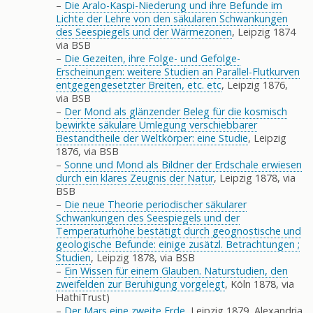
–
Die Aralo-Kaspi-Niederung und ihre Befunde im
Lichte der Lehre von den säkularen Schwankungen
des Seespiegels und der Wärmezonen
, Leipzig 1874
via BSB
–
Die Gezeiten, ihre Folge- und Gefolge-
Erscheinungen: weitere Studien an Parallel-Flutkurven
entgegengesetzter Breiten, etc. etc
, Leipzig 1876,
via BSB
–
Der Mond als glänzender Beleg für die kosmisch
bewirkte säkulare Umlegung verschiebbarer
Bestandtheile der Weltkörper: eine Studie
, Leipzig
1876, via BSB
–
Sonne und Mond als Bildner der Erdschale erwiesen
durch ein klares Zeugnis der Natur
, Leipzig 1878, via
BSB
–
Die neue Theorie periodischer säkularer
Schwankungen des Seespiegels und der
Temperaturhöhe bestätigt durch geognostische und
geologische Befunde: einige zusätzl. Betrachtungen ;
Studien
, Leipzig 1878, via BSB
–
Ein Wissen für einem Glauben. Naturstudien, den
zweifelden zur Beruhigung vorgelegt
, Köln 1878, via
HathiTrust)
–
Der Mars eine zweite Erde
, Leipzig 1879, Alexandria