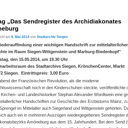
ag „Das Sendregister des Archidiakonates
eburg
licht am
8. Mai 2014
von
Stadtarchiv Siegen
iederauffindung einer wichtigen Handschrift zur mittelalterliche
chte im Raum Siegen-Wittgenstein und Marburg-Biedenkopf“
tag, den 15.05.2014, um 19.30 Uhr
arbeitsraum des Stadtarchivs Siegen, KrönchenCenter, Markt
72 Siegen. Eintrittspreis: 3,00 Euro
bend der Französischen Revolution, als die moderne
htswissenschaft noch in den Kinderschuhen steckte, veröffentlichte 
 Kirchen- und Landeshistoriker Stephan Alexander Würdtwein eine g
telalterlicher Handschriften zur Geschichte des Erzbistums Mainz, z
prengel im Mittelalter auch Siegerland und Wittgenstein gehörten. D
sich auch ein in mehreren Auszügen wiedergegebenes Sendregister 
akonatsbezirks Amöneburg aus dem 15. Jahrhundert. Bei dem Send 