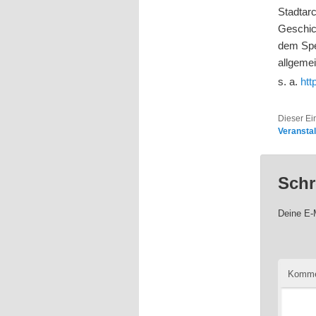
Stadtar
Geschic
dem Spek
allgemei
s. a.
htt
Dieser Ei
Veransta
Schr
Deine E-M
Komme