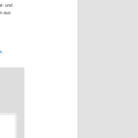
t- und
en aus
te
,