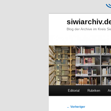
siwiarchiv.d
Blog der Archive im Kreis S
Hauptmenü
Editorial
Rubriken
Ar
Zum
Zum
primären
sekundären
Beitragsnavigation
←
Vorheriger