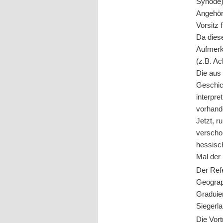
Synode)
Angehöri
Vorsitz 
Da diese
Aufmerk
(z.B. Ac
Die aus
Geschich
interpre
vorhand
Jetzt, r
verscho
hessisc
Mal der 
Der Ref
Geograp
Graduier
Siegerla
Die Vor