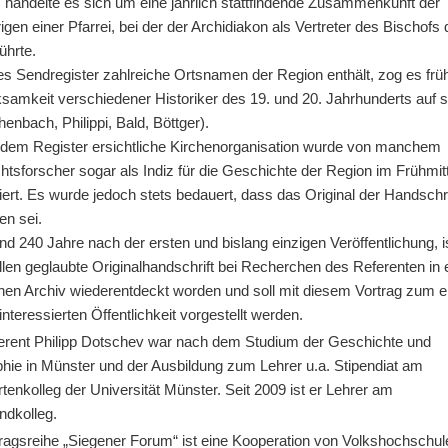
 handelte es sich um eine jährlich stattfindende Zusammenkunft der
gen einer Pfarrei, bei der der Archidiakon als Vertreter des Bischofs
führte.
s Sendregister zahlreiche Ortsnamen der Region enthält, zog es früh
samkeit verschiedener Historiker des 19. und 20. Jahrhunderts auf s
henbach, Philippi, Bald, Böttger).
 dem Register ersichtliche Kirchenorganisation wurde von manchem
tsforscher sogar als Indiz für die Geschichte der Region im Frühmitt
tiert. Es wurde jedoch stets bedauert, dass das Original der Handschri
en sei.
und 240 Jahre nach der ersten und bislang einzigen Veröffentlichung, i
llen geglaubte Originalhandschrift bei Recherchen des Referenten in
hen Archiv wiederentdeckt worden und soll mit diesem Vortrag zum e
interessierten Öffentlichkeit vorgestellt werden.
erent Philipp Dotschev war nach dem Studium der Geschichte und
hie in Münster und der Ausbildung zum Lehrer u.a. Stipendiat am
tenkolleg der Universität Münster. Seit 2009 ist er Lehrer am
ndkolleg.
tragsreihe „Siegener Forum“ ist eine Kooperation von Volkshochschul