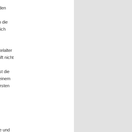
 den
 die
ich
elalter
ft nicht
st die
 einem
rsten
e und