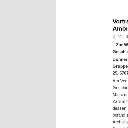
Inhalt
Inhalt
springen
springen
Vortr
Amön
Veröffent
– Zur W
Geschi
Donners
Gruppen
25, 570
Am Vora
Geschic
Mainzer
Zahl mit
dessen S
befand 
Archidi