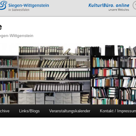
e
iegen-Wittgenstein
chive
Links/Blogs
Veranstaltungskalender
Kontakt / Impressu