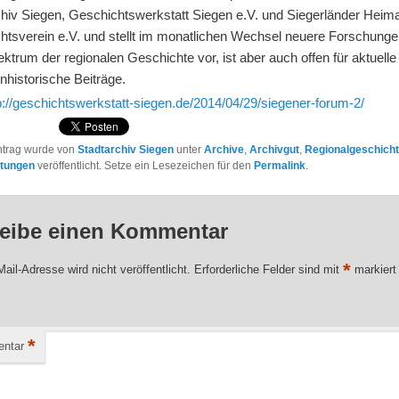
chiv Siegen, Geschichtswerkstatt Siegen e.V. und Siegerländer Heima
htsverein e.V. und stellt im monatlichen Wechsel neuere Forschung
trum der regionalen Geschichte vor, ist aber auch offen für aktuelle
nhistorische Beiträge.
p://geschichtswerkstatt-siegen.de/2014/04/29/siegener-forum-2/
ntrag wurde von
Stadtarchiv Siegen
unter
Archive
,
Archivgut
,
Regionalgeschich
ltungen
veröffentlicht. Setze ein Lesezeichen für den
Permalink
.
eibe einen Kommentar
*
ail-Adresse wird nicht veröffentlicht.
Erforderliche Felder sind mit
markiert
*
ntar