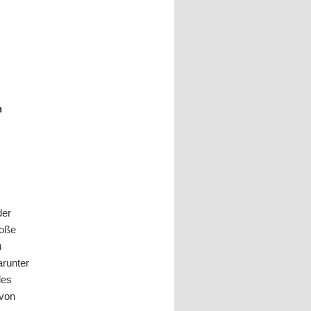
n
der
roße
u
arunter
des
(von