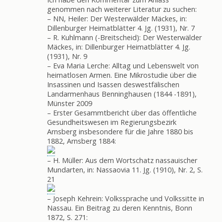
genommen nach weiterer Literatur zu suchen:
– NN, Heiler: Der Westerwälder Mäckes, in:
Dillenburger Heimatblätter 4. Jg. (1931), Nr. 7
– R. Kuhlmann (-Breitscheid): Der Westerwälder
Mäckes, in: Dillenburger Heimatblätter 4. Jg.
(1931), Nr. 9
– Eva Maria Lerche: Alltag und Lebenswelt von
heimatlosen Armen. Eine Mikrostudie über die
Insassinen und Isassen deswestfälischen
Landarmenhaus Benninghausen (1844 -1891),
Münster 2009
– Erster Gesammtbericht über das öffentliche
Gesundheitswesen im Regierungsbezirk
Arnsberg insbesondere für die Jahre 1880 bis
1882, Arnsberg 1884:
– H. Müller: Aus dem Wortschatz nassauischer
Mundarten, in: Nassaovia 11. Jg. (1910), Nr. 2, S.
21
– Joseph Kehrein: Volkssprache und Volkssitte in
Nassau. Ein Beitrag zu deren Kenntnis, Bonn
1872, S. 271: