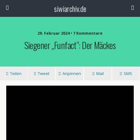
siwiarchiv.de
29. Februar 2024 • 7 Kommentare
Siegener „funfact“: Der Mäckes
Teilen
Tweet
Anpinnen
Mail
SMS