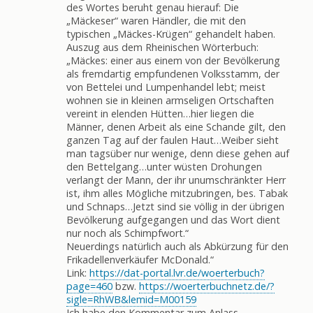
des Wortes beruht genau hierauf: Die
„Mäckeser“ waren Händler, die mit den
typischen „Mäckes-Krügen“ gehandelt haben.
Auszug aus dem Rheinischen Wörterbuch:
„Mäckes: einer aus einem von der Bevölkerung
als fremdartig empfundenen Volksstamm, der
von Bettelei und Lumpenhandel lebt; meist
wohnen sie in kleinen armseligen Ortschaften
vereint in elenden Hütten…hier liegen die
Männer, denen Arbeit als eine Schande gilt, den
ganzen Tag auf der faulen Haut…Weiber sieht
man tagsüber nur wenige, denn diese gehen auf
den Bettelgang…unter wüsten Drohungen
verlangt der Mann, der ihr unumschränkter Herr
ist, ihm alles Mögliche mitzubringen, bes. Tabak
und Schnaps…Jetzt sind sie völlig in der übrigen
Bevölkerung aufgegangen und das Wort dient
nur noch als Schimpfwort.“
Neuerdings natürlich auch als Abkürzung für den
Frikadellenverkäufer McDonald.“
Link:
https://dat-portal.lvr.de/woerterbuch?
page=460
bzw.
https://woerterbuchnetz.de/?
sigle=RhWB&lemid=M00159
Ich habe den Kommentar zum Anlass