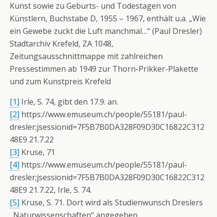
Kunst sowie zu Geburts- und Todestagen von
Künstlern, Buchstabe D, 1955 – 1967, enthält u.a. „Wie
ein Gewebe zuckt die Luft manchmal…“ (Paul Dresler)
Stadtarchiv Krefeld, ZA 1048,
Zeitungsausschnittmappe mit zahlreichen
Pressestimmen ab 1949 zur Thorn-Prikker-Plakette
und zum Kunstpreis Krefeld
[1]
Irle, S. 74, gibt den 17.9. an.
[2]
https://www.emuseum.ch/people/55181/paul-
dresler;jsessionid=7F5B7B0DA328F09D30C16822C312
48E9 21.7.22
[3]
Kruse, 71
[4]
https://www.emuseum.ch/people/55181/paul-
dresler;jsessionid=7F5B7B0DA328F09D30C16822C312
48E9 21.7.22, Irle, S. 74.
[5]
Kruse, S. 71. Dort wird als Studienwunsch Dreslers
„Naturwissenschaften“ angegeben.