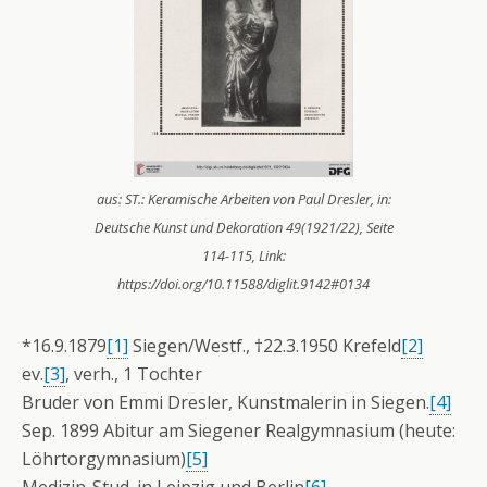
aus: ST.: Keramische Arbeiten von Paul Dresler, in:
Deutsche Kunst und Dekoration 49(1921/22), Seite
114-115, Link:
https://doi.org/10.11588/diglit.9142#0134
*16.9.1879
[1]
Siegen/Westf., †22.3.1950 Krefeld
[2]
ev.
[3]
, verh., 1 Tochter
Bruder von Emmi Dresler, Kunstmalerin in Siegen.
[4]
Sep. 1899 Abitur am Siegener Realgymnasium (heute:
Löhrtorgymnasium)
[5]
Medizin-Stud. in Leipzig und Berlin
[6]