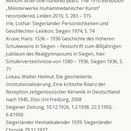
Avinom: After one hundred years. The 1910 exhibition
„Meisterwerke muhammedanischer Kunst“
reconsidered, Leiden 2010, S. 283 – 315
Irle, Lothar: Siegerländer Persönlichkeiten und
Geschlechter-Lexikon, Siegen 1974, S. 74
Kruse, Hans: 1536 – 1936 Geschichte des höheren
Schulwesens in Siegen – Festschrift zum 400jährigen
Jubiläum des Realgymnasiums in Siegen, hier:
Schülerverzeichnisse von 1580 – 1936, Siegen 1936, S.
71
Lokau, Walter Helmut: Die gescheiterte
Institutionalisierung, Eine kritische Bilanz der
Rezeption zeitgenössischer Keramik in Deutschland
nach 1945, Diss Uni Freiburg, 2008
Siegener Zeitung, 10.12.1926, 1.2.1938, 22.3.1950,
6.4.1950
Siegerländer Heimatkalender 1939: Siegerländer
Chronik 29.11.1937