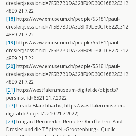
dresler;jsessionid=7F5B7B0DA328F09D30C16822C312
48E9 21.7.22
[18]
https://www.emuseum.ch/people/55181/paul-
dresler;jsessionid=7F5B7B0DA328F09D30C16822C312
48E9 21.7.22
[19]
https://www.emuseum.ch/people/55181/paul-
dresler;jsessionid=7F5B7B0DA328F09D30C16822C312
48E9 21.7.22
[20]
https://www.emuseum.ch/people/55181/paul-
dresler;jsessionid=7F5B7B0DA328F09D30C16822C312
48E9 21.7.22
[21]
https://westfalen.museum-digital.de/objects?
persinst_id=8521 21.7.2022
[22]
Ursula Blanchbarbe, https://westfalen.museum-
digital.de/object/2210 21.7.2022)
[23]
Irmgard Bernrieder: Beredte Oberflächen. Paul
Dresler und die Töpferei »Grootenburg«, Quelle: