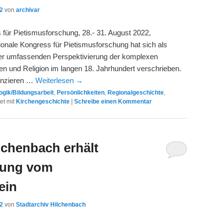
22
von
archivar
s für Pietismusforschung, 28.- 31. August 2022,
tionale Kongress für Pietismusforschung hat sich als
iner umfassenden Perspektivierung der komplexen
und Religion im langen 18. Jahrhundert verschrieben.
renzieren …
Weiterlesen
→
gik/Bildungsarbeit
,
Persönlichkeiten
,
Regionalgeschichte
,
et mit
Kirchengeschichte
|
Schreibe einen Kommentar
lchenbach erhält
kung vom
ein
22
von
Stadtarchiv Hilchenbach