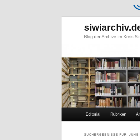
siwiarchiv.d
Blog der Archive im Kreis S
Hauptmenü
Editorial
Rubriken
Ar
Zum
Zum
primären
sekundären
SUCHERGEBNISSE FÜR:
JUNG-