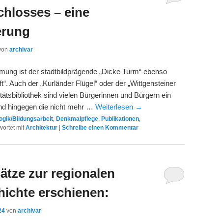
chlosses – eine
erung
von
archivar
hmung ist der stadtbildprägende „Dicke Turm“ ebenso
ft“. Auch der „Kurländer Flügel“ oder der „Wittgensteiner
itätsbibliothek sind vielen Bürgerinnen und Bürgern ein
ind hingegen die nicht mehr …
Weiterlesen
→
gik/Bildungsarbeit
,
Denkmalpflege
,
Publikationen
,
ortet mit
Architektur
|
Schreibe einen Kommentar
sätze zur regionalen
hichte erschienen:
24
von
archivar