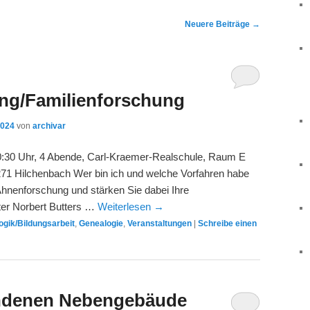
Neuere Beiträge
→
ng/Familienforschung
2024
von
archivar
20:30 Uhr, 4 Abende, Carl-Kraemer-Realschule, Raum E
57271 Hilchenbach Wer bin ich und welche Vorfahren habe
 Ahnenforschung und stärken Sie dabei Ihre
ter Norbert Butters …
Weiterlesen
→
gik/Bildungsarbeit
,
Genealogie
,
Veranstaltungen
|
Schreibe einen
ndenen Nebengebäude