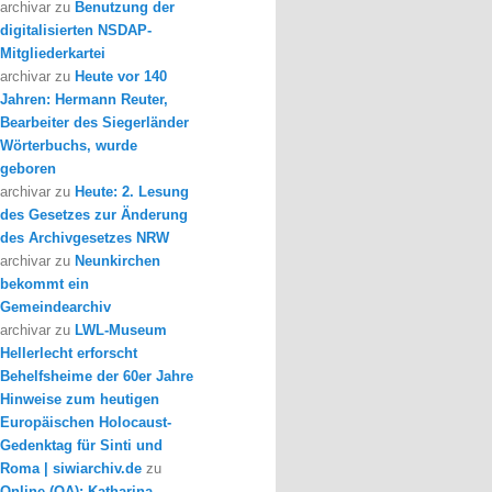
archivar
zu
Benutzung der
digitalisierten NSDAP-
Mitgliederkartei
archivar
zu
Heute vor 140
Jahren: Hermann Reuter,
Bearbeiter des Siegerländer
Wörterbuchs, wurde
geboren
archivar
zu
Heute: 2. Lesung
des Gesetzes zur Änderung
des Archivgesetzes NRW
archivar
zu
Neunkirchen
bekommt ein
Gemeindearchiv
archivar
zu
LWL-Museum
Hellerlecht erforscht
Behelfsheime der 60er Jahre
Hinweise zum heutigen
Europäischen Holocaust-
Gedenktag für Sinti und
Roma | siwiarchiv.de
zu
Online (OA): Katharina