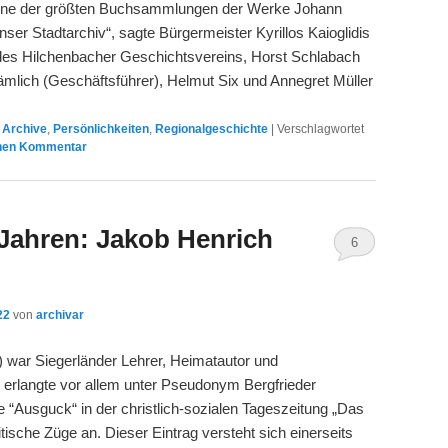
 eine der größten Buchsammlungen der Werke Johann
unser Stadtarchiv“, sagte Bürgermeister Kyrillos Kaioglidis
 des Hilchenbacher Geschichtsvereins, Horst Schlabach
ämlich (Geschäftsführer), Helmut Six und Annegret Müller
,
Archive
,
Persönlichkeiten
,
Regionalgeschichte
|
Verschlagwortet
inen Kommentar
 Jahren: Jakob Henrich
6
22
von
archivar
 war Siegerländer Lehrer, Heimatautor und
 erlangte vor allem unter Pseudonym Bergfrieder
 “Ausguck“ in der christlich-sozialen Tageszeitung „Das
ische Züge an. Dieser Eintrag versteht sich einerseits