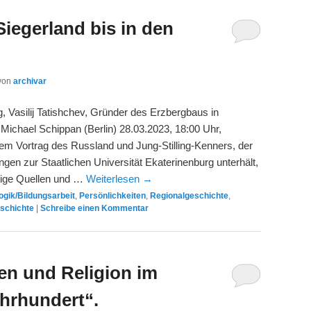
iegerland bis in den
von
archivar
 Vasilij Tatishchev, Gründer des Erzbergbaus in
 Michael Schippan (Berlin) 28.03.2023, 18:00 Uhr,
m Vortrag des Russland und Jung-Stilling-Kenners, der
gen zur Staatlichen Universität Ekaterinenburg unterhält,
hige Quellen und …
Weiterlesen
→
gik/Bildungsarbeit
,
Persönlichkeiten
,
Regionalgeschichte
,
eschichte
|
Schreibe einen Kommentar
en und Religion im
ahrhundert“.