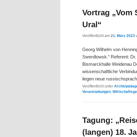
Vortrag „Vom S
Ural“
Veröffentlicht am
21. März 2023
Georg Wilhelm von Henning,
Swerdlowsk.“ Referent: Dr.
Bismarckhalle Weidenau De
wissenschaftliche Verbindun
liegen neue russischsprac
Veröffentlicht unter
Archivpädago
Veranstaltungen
,
Wirtschaftsg
Tagung: „Reis
(langen) 18. J