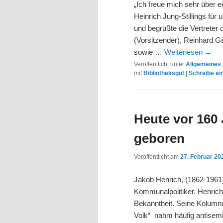
„Ich freue mich sehr über
Heinrich Jung-Stillings für 
und begrüßte die Vertreter
(Vorsitzender), Reinhard G
sowie …
Weiterlesen
→
Veröffentlicht unter
Allgemeines
mit
Bibliotheksgut
|
Schreibe e
Heute vor 160
geboren
Veröffentlicht am
27. Februar 20
Jakob Henrich, (1862-1961)
Kommunalpolitiker. Henrich
Bekanntheit. Seine Kolumne
Volk“ nahm häufig antisemit