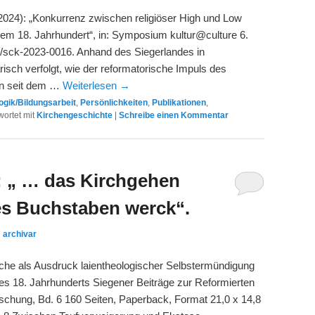
(2024): „Konkurrenz zwischen religiöser High und Low
 dem 18. Jahrhundert“, in: Symposium kultur@culture 6.
78/sck-2023-0016. Anhand des Siegerlandes in
isch verfolgt, wie der reformatorische Impuls des
en seit dem …
Weiterlesen
→
gik/Bildungsarbeit
,
Persönlichkeiten
,
Publikationen
,
ortet mit
Kirchengeschichte
|
Schreibe einen Kommentar
: „ … das Kirchgehen
es Buchstaben werck“.
n
archivar
che als Ausdruck laientheologischer Selbstermündigung
des 18. Jahrhunderts Siegener Beiträge zur Reformierten
schung, Bd. 6 160 Seiten, Paperback, Format 21,0 x 14,8