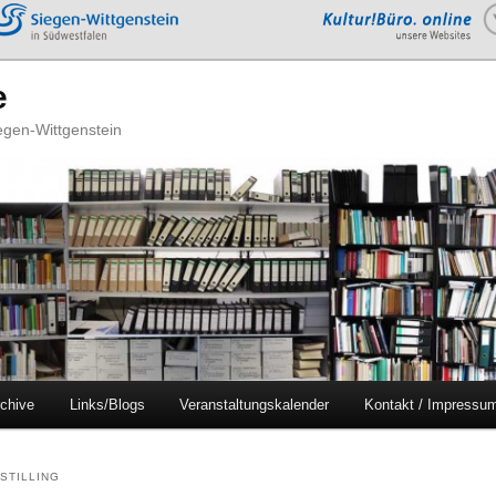
e
iegen-Wittgenstein
chive
Links/Blogs
Veranstaltungskalender
Kontakt / Impressu
STILLING