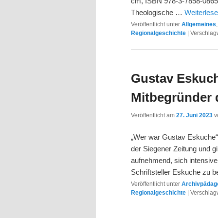
cm, ISBN 978-3-7858-0865
Theologische …
Weiterles
Veröffentlicht unter
Allgemeines
Regionalgeschichte
|
Verschlagw
Gustav Eskuch
Mitbegründer
Veröffentlicht am
27. Juni 2023
v
„Wer war Gustav Eskuche“ f
der Siegener Zeitung und gi
aufnehmend, sich intensiver
Schriftsteller Eskuche zu b
Veröffentlicht unter
Archivpädago
Regionalgeschichte
|
Verschlagw