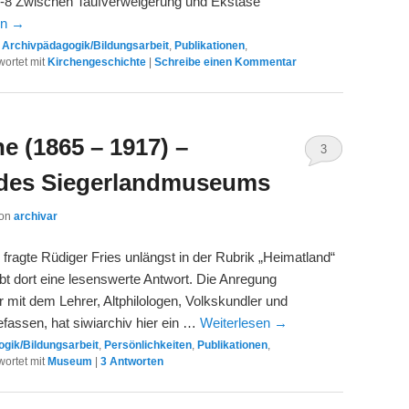
-8 Zwischen Taufverweigerung und Ekstase
en
→
,
Archivpädagogik/Bildungsarbeit
,
Publikationen
,
ortet mit
Kirchengeschichte
|
Schreibe einen Kommentar
e (1865 – 1917) –
3
 des Siegerlandmuseums
on
archivar
ragte Rüdiger Fries unlängst in der Rubrik „Heimatland“
bt dort eine lesenswerte Antwort. Die Anregung
 mit dem Lehrer, Altphilologen, Volkskundler und
efassen, hat siwiarchiv hier ein …
Weiterlesen
→
gik/Bildungsarbeit
,
Persönlichkeiten
,
Publikationen
,
ortet mit
Museum
|
3
Antworten