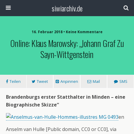
siwiarchiv.de
16. Februar 2018 • Keine Kommentare
Online: Klaus Marowsky: „Johann Graf Zu
Sayn-Wittgenstein
Teilen
Tweet
Anpinnen
Mail
SMS
Brandenburgs erster Statthalter in Minden – eine
Biographische Skizze“
en
Anselm van Hulle [Public domain, CC0 or CC0], via