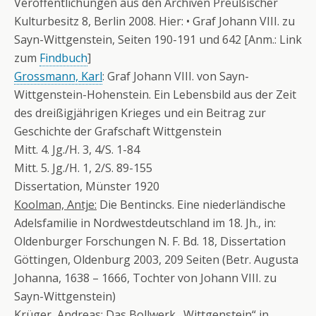
Veröffentlichungen aus den Archiven Preußischer
Kulturbesitz 8, Berlin 2008. Hier: • Graf Johann VIII. zu
Sayn-Wittgenstein, Seiten 190-191 und 642 [Anm.: Link
zum
Findbuch
]
Grossmann, Karl
: Graf Johann VIII. von Sayn-
Wittgenstein-Hohenstein. Ein Lebensbild aus der Zeit
des dreißigjährigen Krieges und ein Beitrag zur
Geschichte der Grafschaft Wittgenstein
Mitt. 4. Jg./H. 3, 4/S. 1-84
Mitt. 5. Jg./H. 1, 2/S. 89-155
Dissertation, Münster 1920
Koolman, Antje:
Die Bentincks. Eine niederländische
Adelsfamilie in Nordwestdeutschland im 18. Jh., in:
Oldenburger Forschungen N. F. Bd. 18, Dissertation
Göttingen, Oldenburg 2003, 209 Seiten (Betr. Augusta
Johanna, 1638 – 1666, Tochter von Johann VIII. zu
Sayn-Wittgenstein)
Krüger, Andreas
: Das Bollwerk „Wittgenstein“ in