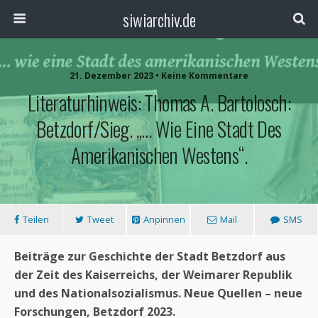
siwiarchiv.de
21. Dezember 2023 • Keine Kommentare
Literaturhinweis: Thomas A. Bartolosch:
Betzdorf/Sieg. „… Wie Eine Stadt Des
Amerikanischen Westens“.
Teilen
Tweet
Anpinnen
Mail
SMS
Beiträge zur Geschichte der Stadt Betzdorf aus
der Zeit des Kaiserreichs, der Weimarer Republik
und des Nationalsozialismus. Neue Quellen – neue
Forschungen, Betzdorf 2023.