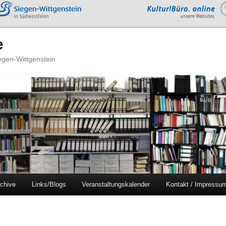
e
iegen-Wittgenstein
chive
Links/Blogs
Veranstaltungskalender
Kontakt / Impressu