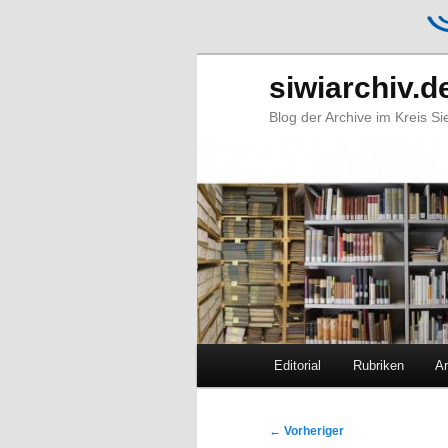
siwiarchiv.d
Blog der Archive im Kreis S
Hauptmenü
Editorial
Rubriken
Ar
Zum
Zum
primären
sekundären
Beitragsnavigation
←
Vorheriger