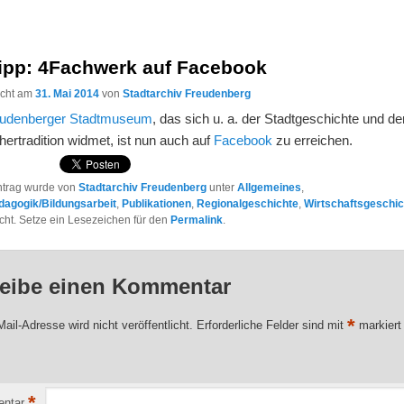
tipp: 4Fachwerk auf Facebook
licht am
31. Mai 2014
von
Stadtarchiv Freudenberg
eudenberger Stadtmuseum
, das sich u. a. der Stadtgeschichte und de
ertradition widmet, ist nun auch auf
Facebook
zu erreichen.
ntrag wurde von
Stadtarchiv Freudenberg
unter
Allgemeines
,
dagogik/Bildungsarbeit
,
Publikationen
,
Regionalgeschichte
,
Wirtschaftsgeschi
licht. Setze ein Lesezeichen für den
Permalink
.
eibe einen Kommentar
*
ail-Adresse wird nicht veröffentlicht.
Erforderliche Felder sind mit
markiert
*
ntar