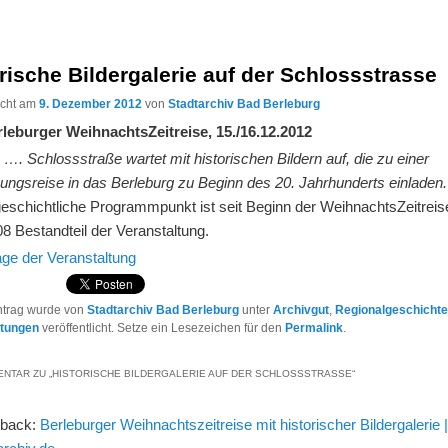
rische Bildergalerie auf der Schlossstrasse
licht am
9. Dezember 2012
von
Stadtarchiv Bad Berleburg
leburger WeihnachtsZeitreise, 15./16.12.2012
 …. Schlossstraße wartet mit historischen Bildern auf, die zu einer
ungsreise in das Berleburg zu Beginn des 20. Jahrhunderts einladen.
geschichtliche Programmpunkt ist seit Beginn der WeihnachtsZeitreis
8 Bestandteil der Veranstaltung.
e der Veranstaltung
ntrag wurde von
Stadtarchiv Bad Berleburg
unter
Archivgut
,
Regionalgeschicht
ltungen
veröffentlicht. Setze ein Lesezeichen für den
Permalink
.
NTAR ZU „
HISTORISCHE BILDERGALERIE AUF DER SCHLOSSSTRASSE
“
gback:
Berleburger Weihnachtszeitreise mit historischer Bildergalerie |