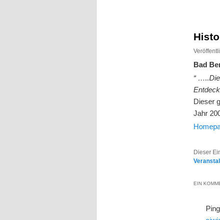
Inhalt
Inhalt
springen
springen
Histo
Veröffent
Bad Ber
“ …..Die
Entdeck
Dieser 
Jahr 200
Homepag
Dieser Ei
Veransta
EIN KOMME
Pin