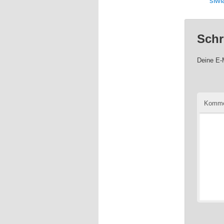
siwi
Schr
Deine E-M
Komme