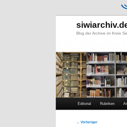
siwiarchiv.d
Blog der Archive im Kreis S
Hauptmenü
Editorial
Rubriken
Ar
Zum
Zum
primären
sekundären
Beitragsnavigation
←
Vorheriger