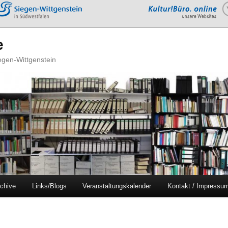
e
iegen-Wittgenstein
chive
Links/Blogs
Veranstaltungskalender
Kontakt / Impressu