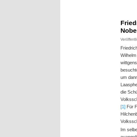
Inhalt
Inhalt
springen
springen
Fried
Nobel
Veröffent
Friedri
Wilhelm
wittgen
besuchte
um dann
Laasphe
die Schü
Volkssc
[1]
Für F
Hilchen
Volkssch
Im selbe
evangel