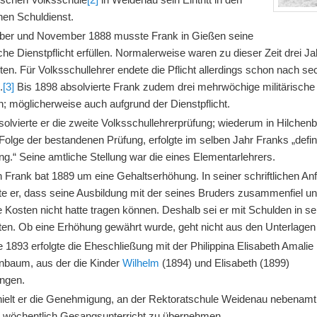
chen Schuldienst.
ber und November 1888 musste Frank in Gießen seine
sche Dienstpflicht erfüllen. Normalerweise waren zu dieser Zeit drei J
ten. Für Volksschullehrer endete die Pflicht allerdings schon nach se
.
[3]
Bis 1898 absolvierte Frank zudem drei mehrwöchige militärische
; möglicherweise auch aufgrund der Dienstpflicht.
olvierte er die zweite Volksschullehrerprüfung; wiederum in Hilchen
Folge der bestandenen Prüfung, erfolgte im selben Jahr Franks „defin
ng.“ Seine amtliche Stellung war die eines Elementarlehrers.
h Frank bat 1889 um eine Gehaltserhöhung. In seiner schriftlichen An
te er, dass seine Ausbildung mit der seines Bruders zusammenfiel un
e Kosten nicht hatte tragen können. Deshalb sei er mit Schulden in s
eten. Ob eine Erhöhung gewährt wurde, geht nicht aus den Unterlagen
 1893 erfolgte die Eheschließung mit der Philippina Elisabeth Amalie
enbaum, aus der die Kinder
Wilhelm
(1894) und Elisabeth (1899)
ingen.
hielt er die Genehmigung, an der Rektoratschule Weidenau nebenamtl
 wöchentlich Gesangsunterricht zu übernehmen.