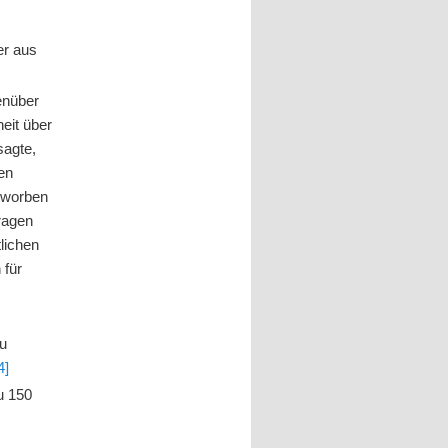
er aus
enüber
eit über
sagte,
den
erworben
tragen
lichen
 für
zu
4]
u 150