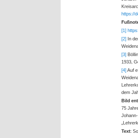
Kreisarc
https:/
Fußnot
[1]
http
[2]
In de
Weidena
[3]
Bölli
1933, G
[4]
Auf e
Weidenau
Lehrerko
dem Jah
Bild e
75 Jahre
Johann-
„Lehrer
Text
: S