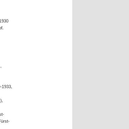
 1930
f.
,
9-1933,
),
st-
ürst-