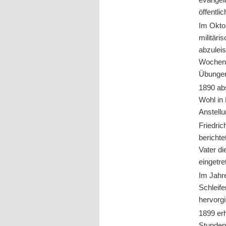
öffentli
Im Okto
militäri
abzuleis
Wochen
Übungen
1890 abs
Wohl in 
Anstellu
Friedric
berichte
Vater di
eingetr
Im Jahre
Schleif
hervorg
1899 er
Stunden