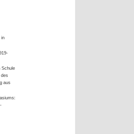
“ in
1919-
n Schule
e des
ng aus
nasiums:
-