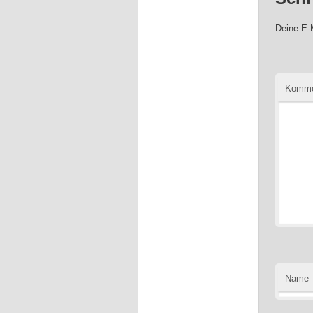
Deine E-M
Komme
Name