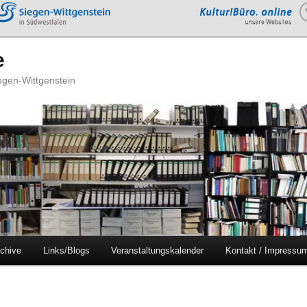
e
iegen-Wittgenstein
chive
Links/Blogs
Veranstaltungskalender
Kontakt / Impressu