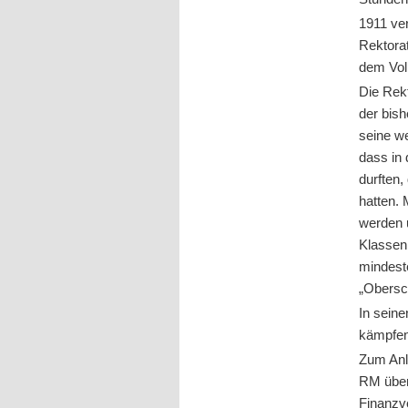
1911 ver
Rektora
dem Vol
Die Rek
der bis
seine we
dass in 
durften
hatten. 
werden 
Klassen 
mindest
„Obersch
In seine
kämpfen
Zum Anl
RM über
Finanzv