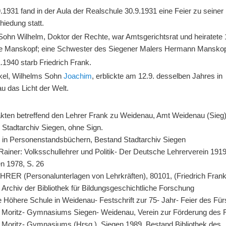
1931 fand in der Aula der Realschule 30.9.1931 eine Feier zu seiner
hiedung statt.
Sohn Wilhelm, Doktor der Rechte, war Amtsgerichtsrat und heiratete
te Manskopf; eine Schwester des Siegener Malers Hermann Manskop
.1940 starb Friedrich Frank.
kel, Wilhelms Sohn
Joachim
, erblickte am 12.9. desselben Jahres in
u das Licht der Welt.
:
kten betreffend den Lehrer Frank zu Weidenau, Amt Weidenau (Sieg)
 Stadtarchiv Siegen, ohne Sign.
e in Personenstandsbüchern, Bestand Stadtarchiv Siegen
 Rainer: Volksschullehrer und Politik- Der Deutsche Lehrerverein 191
en 1978, S. 26
RER (Personalunterlagen von Lehrkräften), 80101, (Friedrich Frank
Archiv der Bibliothek für Bildungsgeschichtliche Forschung
 Höhere Schule in Weidenau- Festschrift zur 75- Jahr- Feier des Für
 Moritz- Gymnasiums Siegen- Weidenau, Verein zur Förderung des F
 Moritz- Gymnasiums (Hrsg.), Siegen 1989, Bestand Bibliothek des