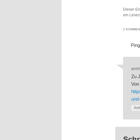
Dieser Ei
ein Lesez
2 KOMMEN
Pin
archi
Zu J
Von 
http
und-
Ant
Schr