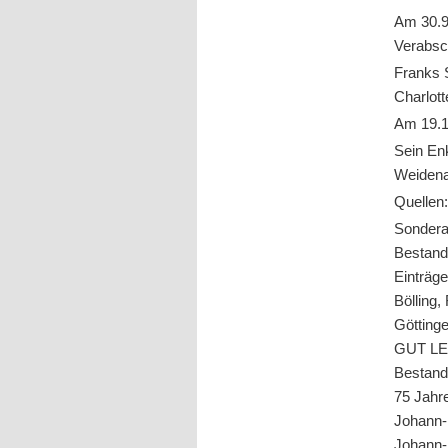
Am 30.9.
Verabsc
Franks 
Charlot
Am 19.1
Sein En
Weidena
Quellen
Sondera
Bestand
Einträg
Bölling,
Götting
GUT LEH
Bestand 
75 Jahre
Johann-
Johann-