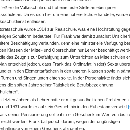
ließ er die Volksschule und trat eine feste Stelle an eben jener
tsschule an. Da es sich hier um eine höhere Schule handelte, wurde 
ksschuldienst entlassen.
toratsschule wurde 1914 zur Realschule, was eine Hochstufung geg
herigen Schulform bedeutete. Für Frank war damit zunächst Unsicherh
itere Beschäftigung verbunden, denn eine ministerielle Verfügung be
den Klassen der Mittel- und Oberschulen nur Lehrer beschäftigt wer
, die das Zeugnis zur Befähigung zum Unterrichten an Mittelschulen 
Man entschied jedoch, dass Frank das Ordinariat in (der) Sexta über
und er in den Elementarfächern in den unteren Klassen sowie in sämt
Turnen und Singen unterrichten sollte. In der Personalakte findet sich
ens die späten Jahre seiner Tätigkeit die Berufsbezeichnung
ullehrer“.
n letzten Jahren als Lehrer hatte er mit gesundheitlichen Problemen 
 und 1931 wurde er auf sein Gesuch hin in den Ruhestand versetzt.
[
ass seiner Pensionierung sollte ihm ein Geschenk im Wert von bis z
reicht werden. Frank bat jedoch darum, wegen der ungünstigen
erhältnisse von einem Geschenk abzusehen.