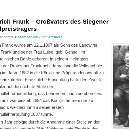
rich Frank – Großvaters des Siegener
preisträgers
licht am
9. Dezember 2017
von
archivar
ch Frank wurde am 12.1.1867 als Sohn des Landwirts
 Frank und seiner Frau Luise, geb. Gehsel, im
steinischen Banfe geboren. In seinem Heimatort
 der Protestant Frank acht Jahre lang die Volksschule
 im Jahre 1882 in die Königliche Präparandenanstalt zu
 einzutreten. Eine solche Einrichtung hatte den Zweck,
ler auf die nächste Stufe der
hullehrerausbildung, das Lehrerseminar, vorzubereiten.
rank war dies ab 1884 das Königliche Seminar zu
bach, welches ihn zu seiner ersten
ullehrerprüfung 1887 führte.
n Jahr erfolgte durch die Annahme einer Stelle an der
ischen Volksschule
[2]
in Weidenau sein Eintritt in den