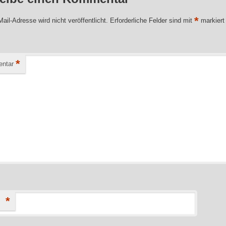
*
ail-Adresse wird nicht veröffentlicht.
Erforderliche Felder sind mit
markiert
*
ntar
*