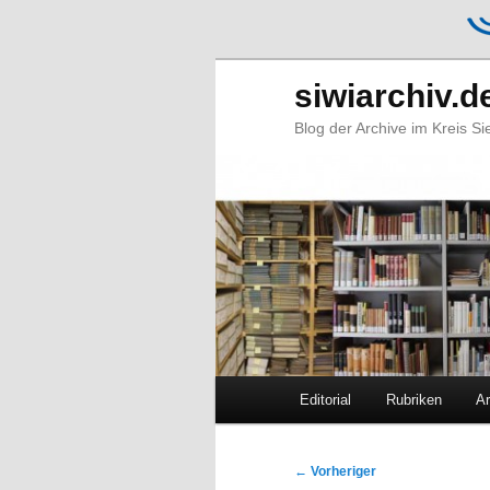
siwiarchiv.d
Blog der Archive im Kreis S
Hauptmenü
Editorial
Rubriken
Ar
Zum
Zum
primären
sekundären
Beitragsnavigation
←
Vorheriger