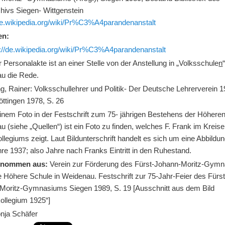
hivs Siegen- Wittgenstein
/de.wikipedia.org/wiki/Pr%C3%A4parandenanstalt
en:
s://de.wikipedia.org/wiki/Pr%C3%A4parandenanstalt
r Personalakte ist an einer Stelle von der Anstellung in „Volksschule
n
u die Rede.
ng, Rainer: Volksschullehrer und Politik- Der Deutsche Lehrerverein 
öttingen 1978, S. 26
inem Foto in der Festschrift zum 75- jährigen Bestehens der Höhere
 (siehe „Quellen“) ist ein Foto zu finden, welches F. Frank im Kreis
llegiums zeigt. Laut Bildunterschrift handelt es sich um eine Abbildu
re 1937; also Jahre nach Franks Eintritt in den Ruhestand.
ntnommen aus:
Verein zur Förderung des Fürst-Johann-Moritz-Gym
 Höhere Schule in Weidenau. Festschrift zur 75-Jahr-Feier des Fürst
Moritz-Gymnasiums Siegen 1989, S. 19 [Ausschnitt aus dem Bild
kollegium 1925“]
onja Schäfer