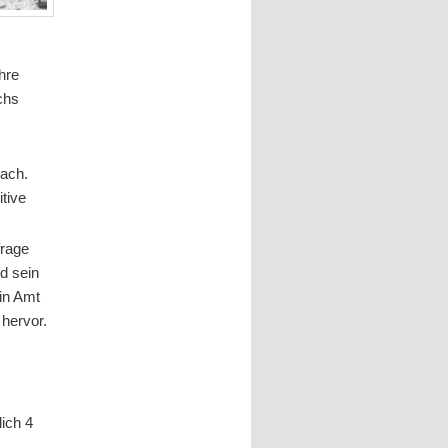
ahre
chs
bach.
itive
frage
d sein
ein Amt
 hervor.
ich 4