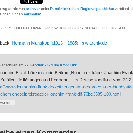
ntrag wurde von
archivar
unter
Persönlichkeiten
,
Regionalgeschichte
veröffentlic
eichen für den
Permalink
.
TARE ZU „
FRIEDRICH FRANK – GROSSVATERS DES SIEGENER NOBELPREISTRÄGERS
“
gback:
Hermann Manskopf (1913 – 1985) | siwiarchiv.de
var
schrieb
am
27. Februar 2024 um 07:44 Uhr
:
oachim Frank höre man die Beitrag „Nobelpreisträger Joachim Frank
Zufällen, Teillösungen und Fortschritt“ im Deutschlandfunk vom 24.2.
s://www.deutschlandfunk.de/zeitzeugen-im-gespraech-der-biophysike
chemienobelpreistraeger-joachim-frank-dlf-70be3585-100.html
↓
worten
eibe einen Kommentar