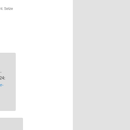
ht. Setze
.
24:
r-