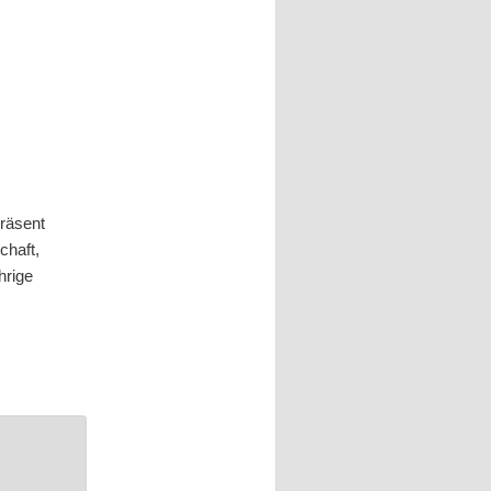
Präsent
chaft,
hrige