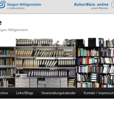
e
iegen-Wittgenstein
chive
Links/Blogs
Veranstaltungskalender
Kontakt / Impressu