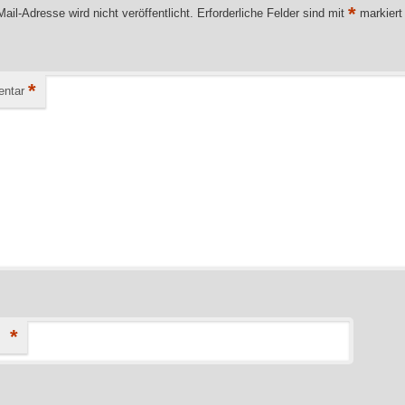
*
ail-Adresse wird nicht veröffentlicht.
Erforderliche Felder sind mit
markiert
*
ntar
*