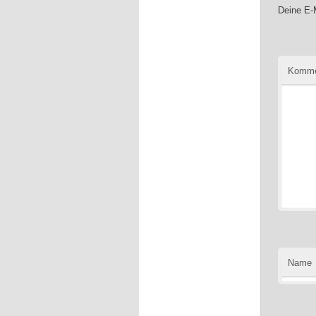
Deine E-M
Komme
Name