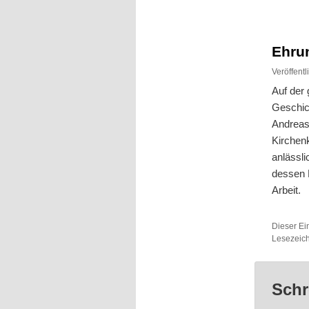
Inhalt
Inhalt
springen
springen
Ehru
Veröffent
Auf der
Geschic
Andreas
Kirchen
anlässl
dessen L
Arbeit.
Dieser Ei
Lesezeic
Schr