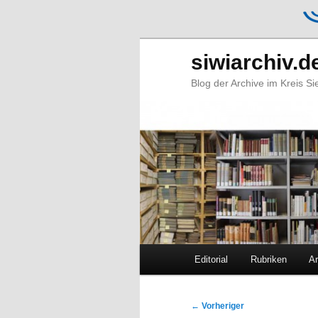
siwiarchiv.d
Blog der Archive im Kreis S
Hauptmenü
Editorial
Rubriken
Ar
Zum
Zum
primären
sekundären
Beitragsnavigation
←
Vorheriger