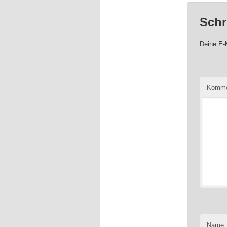
Schr
Deine E-M
Komme
Name