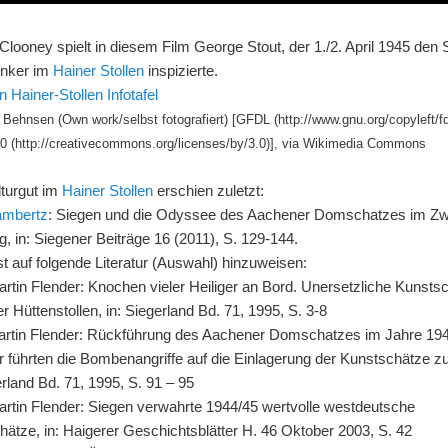
looney spielt in diesem Film George Stout, der 1./2. April 1945 den 
nker im
Hainer Stollen
inspizierte.
Behnsen (Own work/selbst fotografiert) [GFDL (http://www.gnu.org/copyleft/fd
0 (http://creativecommons.org/licenses/by/3.0)], via Wikimedia Commons
turgut im
Hainer Stollen
erschien zuletzt:
ambertz
: Siegen und die Odyssee des Aachener Domschatzes im Zw
g, in: Siegener Beiträge 16 (2011), S. 129-144.
st auf folgende Literatur (Auswahl) hinzuweisen:
rtin Flender: Knochen vieler Heiliger an Bord. Unersetzliche Kunsts
r Hüttenstollen, in: Siegerland Bd. 71, 1995, S. 3-8
rtin Flender: Rückführung des Aachener Domschatzes im Jahre 19
r führten die Bombenangriffe auf die Einlagerung der Kunstschätze z
erland Bd. 71, 1995, S. 91 – 95
rtin Flender: Siegen verwahrte 1944/45 wertvolle westdeutsche
ätze, in: Haigerer Geschichtsblätter H. 46 Oktober 2003, S. 42