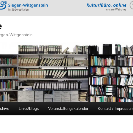
e
iegen-Wittgenstein
chive
Links/Blogs
Veranstaltungskalender
Kontakt / Impressu