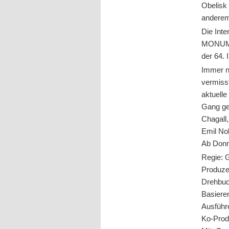
Obelisk
anderem 
Die Int
MONUME
der 64. 
Immer n
vermis
aktuell
Gang ge
Chagall
Emil Nol
Ab Donn
Regie: 
Produze
Drehbuc
Basiere
Ausführ
Ko-Prod