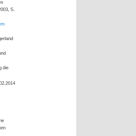
es
2003, S.
hem
gerland
und
g die
02.2014
ne
ten