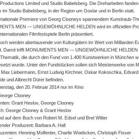
 Productions Limited und Studio Babelsberg. Die Dreharbeiten fanden
im Studio Babelsberg, in der Region um Goslar und in Berlin statt.
ernationale Premiere von Georg Clooneys spannendem Kunstraub-Thri
NTS MEN — UNGEWÖHNLICHE HELDEN wird im offiziellen Pr
Internationalen Filmfestspiele Berlin präsentiert.
och werden abertausende von Kulturgütern im Wert von Milliarden E
st. Damit trifft MONUMENTS MEN — UNGEWÖHNLICHE HELDEN 
e Thematik, die durch den Fund von 1.400 Kunstwerken in München wi
setzt wurde. Unter den Fundstücken sollen sich Meisterwerke von 
, Max Liebermann, Ernst Ludwig Kirchner, Oskar Kokoschka, Edvar
de und Albrecht Dürer befinden.
erstag, den 20. Februar 2014 nur im Kino
George Clooney
nten: Grant Heslov, George Clooney
h: George Clooney & Grant Heslov
nd auf dem Buch von Robert M. Edsel und Bret Witter
ender Produzent: Barbara A. Hall
uzenten: Henning Molfenter, Charlie Woebcken, Christoph Fisser