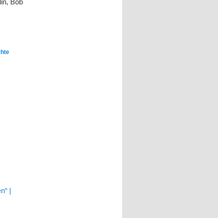
in, Bob
chte
n“ |