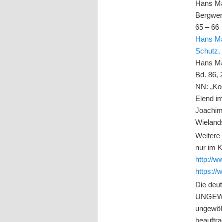
Hans Mar
Bergwerk
65 – 66
Hans Ma
Schutz, 
Hans Ma
Bd. 86, 
NN: „Kos
Elend im
Joachim
Wieland
Weitere
nur im K
http://
https:
Die de
UNGEWÖH
ungewöh
beauftr