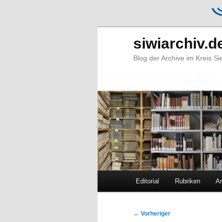
siwiarchiv.d
Blog der Archive im Kreis S
Hauptmenü
Editorial
Rubriken
Ar
Zum
Zum
primären
sekundären
Beitragsnavigation
←
Vorheriger