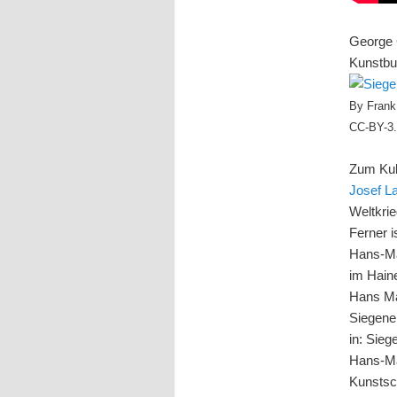
George C
Kunstbu
By Frank 
CC-BY-3.
Zum Kul
Josef L
Weltkrie
Ferner i
Hans-Ma
im Haine
Hans Ma
Siegene
in: Sieg
Hans-Ma
Kunstsch