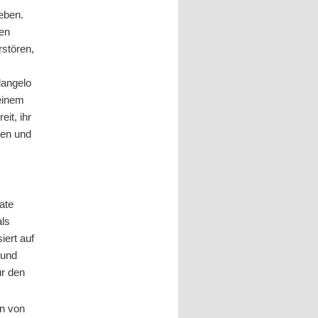
geben.
den
rstören,
langelo
 einem
it, ihr
ren und
l
ate
als
iert auf
 und
ür den
n von