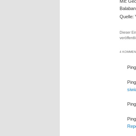
Mit: Ge
Balaban
Quelle:
Dieser Ei
veröffent
4 KOMMEN
Pin
Pin
siwi
Pin
Pin
Repo