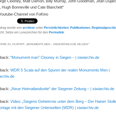
orge Clooney, Matt Damon, Billy Murray, John Goodman, Jean Dujard
, Hugh Bonneville und Cate Blanchett“
 Youtube-Channel von FoKino
ntrag wurde von
archivar
unter
Persönlichkeiten
,
Publikationen
,
Regionalgeschi
licht. Setze ein Lesezeichen für den
Permalink
.
TARE ZU „
FILMTIPP: „MONUMENTS MEN – UNGEWÖHNLICHE HELDEN“
“
gback:
“Monument man” Clooney in Siegen – | siwiarchiv.de
gback:
WDR 5 Scala auf den Spuren der realen Monuments Men |
archiv.de
gback:
„Neue Heimatlandseite“ der Siegener Zeitung – | siwiarchiv.de
gback:
Video: „Siegens Geheimnis unter dem Berg – Der Hainer Stolle
rtage mit den Siegener Unterwelten (WDR) | siwiarchiv.de