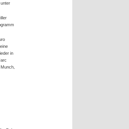
 unter
ller
ogramm
uro
eine
eder in
Marc
d Munch,