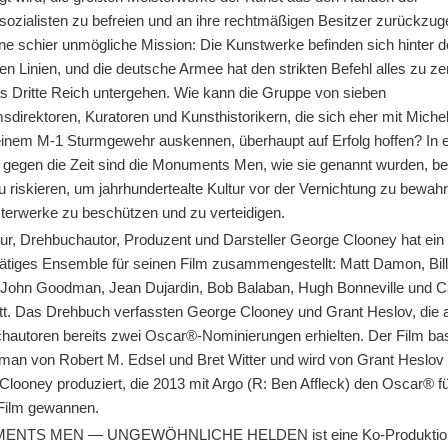
sozialisten zu befreien und an ihre rechtmäßigen Besitzer zurückzu
ine schier unmögliche Mission: Die Kunstwerke befinden sich hinter 
hen Linien, und die deutsche Armee hat den strikten Befehl alles zu ze
as Dritte Reich untergehen. Wie kann die Gruppe von sieben
direktoren, Kuratoren und Kunsthistorikern, die sich eher mit Miche
 einem M-1 Sturmgewehr auskennen, überhaupt auf Erfolg hoffen? In
 gegen die Zeit sind die Monuments Men, wie sie genannt wurden, bere
 riskieren, um jahrhundertealte Kultur vor der Vernichtung zu bewah
sterwerke zu beschützen und zu verteidigen.
ur, Drehbuchautor, Produzent und Darsteller George Clooney hat ein
ätiges Ensemble für seinen Film zusammengestellt: Matt Damon, Bil
 John Goodman, Jean Dujardin, Bob Balaban, Hugh Bonneville und C
tt. Das Drehbuch verfassten George Clooney und Grant Heslov, die 
hautoren bereits zwei Oscar®-Nominierungen erhielten. Der Film bas
an von Robert M. Edsel und Bret Witter und wird von Grant Heslov
Clooney produziert, die 2013 mit Argo (R: Ben Affleck) den Oscar® f
Film gewannen.
NTS MEN — UNGEWÖHNLICHE HELDEN ist eine Ko-Produktio