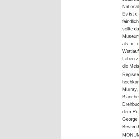
National
Es ist e
feindlic
sollte d
Museums
als mit
Wettlauf
Leben zu
die Mei
Regisse
hochkar
Murray,
Blanche
Drehbuc
dem Rom
George 
Besten 
MONUME