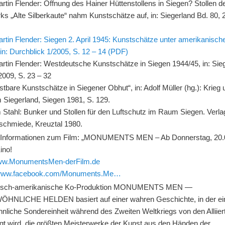
tin Flender: Öffnung des Hainer Hüttenstollens in Siegen? Stollen d
s „Alte Silberkaute“ nahm Kunstschätze auf, in: Siegerland Bd. 80, 
rtin Flender: Siegen 2. April 1945: Kunstschätze unter amerikanisc
in: Durchblick 1/2005, S. 12 – 14 (PDF)
rtin Flender: Westdeutsche Kunstschätze in Siegen 1944/45, in: Sie
2009, S. 23 – 32
tbare Kunstschätze in Siegener Obhut“, in: Adolf Müller (hg.): Krieg 
 Siegerland, Siegen 1981, S. 129.
 Stahl: Bunker und Stollen für den Luftschutz im Raum Siegen. Verla
schmiede, Kreuztal 1980.
 Informationen zum Film:
„MONUMENTS MEN – Ab Donnerstag, 20.
ino!
www.MonumentsMen-derFilm.de
//www.facebook.com/Monuments.Me…
utsch-amerikanische Ko-Produktion MONUMENTS MEN —
NLICHE HELDEN basiert auf einer wahren Geschichte, in der ei
nliche Sondereinheit während des Zweiten Weltkriegs von den Alliier
agt wird, die größten Meisterwerke der Kunst aus den Händen der