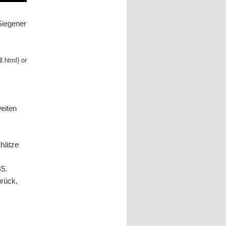
Siegener
l.html) or
eiten
chätze
45.
urück,