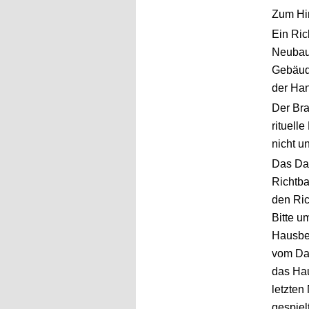
Zum Hi
Ein Ric
Neubau 
Gebäude
der Han
Der Bra
rituell
nicht u
Das Da
Richtba
den Ric
Bitte u
Hausbes
vom Dac
das Hau
letzten
gespiel