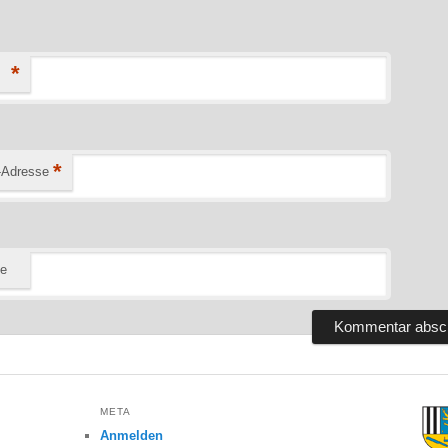
*
*
-Adresse
te
META
Anmelden