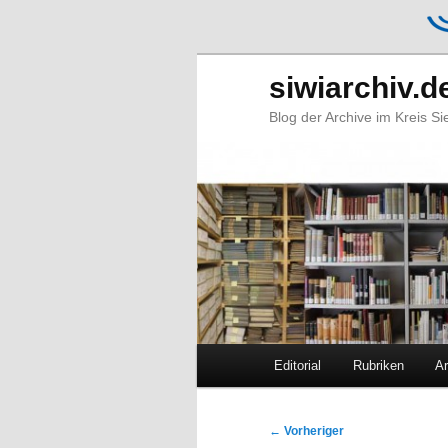
siwiarchiv.d
Blog der Archive im Kreis S
Hauptmenü
Editorial
Rubriken
Ar
Zum
Zum
primären
sekundären
Beitragsnavigation
←
Vorheriger