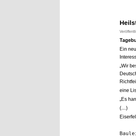
Inhalt
Inhalt
springen
springen
Heil
Veröffent
Tagebu
Ein ne
Interess
„Wir be
Deutsch
Richtfe
eine Li
„Es han
(…)
Eiserfe
V
Baule