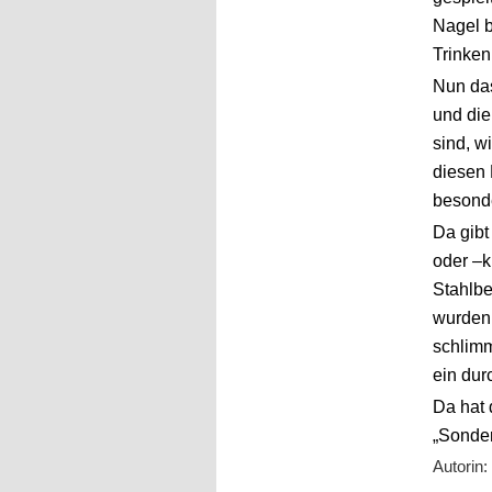
Nagel b
Trinken
Nun das
und die
sind, w
diesen 
besonde
Da gibt
oder –k
Stahlbe
wurden 
schlimm
ein dur
Da hat 
„Sonder
Autorin