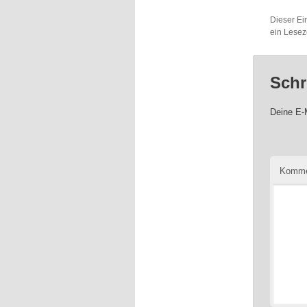
Dieser Ei
ein Lesez
Schr
Deine E-M
Komme