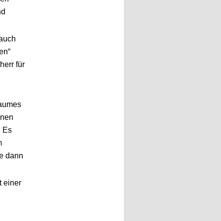
nd
rauch
en“
herr für
baumes
inen
. Es
m
ie dann
t einer