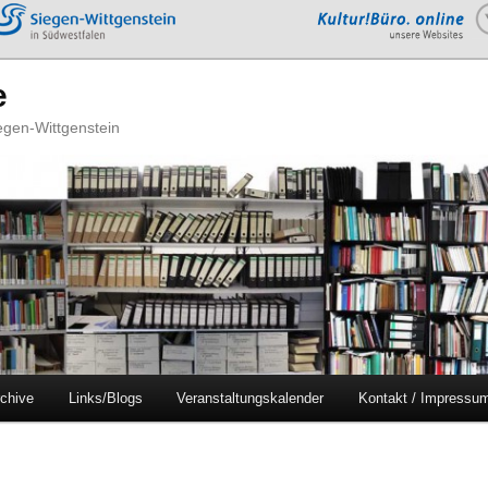
e
iegen-Wittgenstein
chive
Links/Blogs
Veranstaltungskalender
Kontakt / Impressu