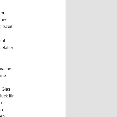
nem
ines
itszeit
auf
telalter
prache,
eine
n Glas
lück für
n
ch
hen