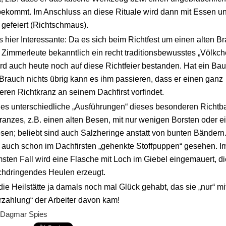
ekommt. Im Anschluss an diese Rituale wird dann mit Essen u
 gefeiert (Richtschmaus).
 hier Interessante: Da es sich beim Richtfest um einen alten B
 Zimmerleute bekanntlich ein recht traditionsbewusstes „Völkch
ird auch heute noch auf diese Richtfeier bestanden. Hat ein Bau
Brauch nichts übrig kann es ihm passieren, dass er einen ganz
ren Richtkranz an seinem Dachfirst vorfindet.
 es unterschiedliche „Ausführungen“ dieses besonderen Richt
ranzes, z.B. einen alten Besen, mit nur wenigen Borsten oder e
sen; beliebt sind auch Salzheringe anstatt von bunten Bändern
auch schon im Dachfirsten „gehenkte Stoffpuppen“ gesehen. I
sten Fall wird eine Flasche mit Loch im Giebel eingemauert, d
chdringendes Heulen erzeugt.
die Heilstätte ja damals noch mal Glück gehabt, das sie „nur“ mi
zahlung“ der Arbeiter davon kam!
: Dagmar Spies