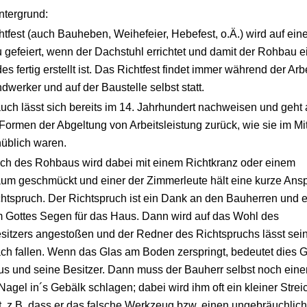
ntergrund:
htfest (auch Bauheben, Weihefeier, Hebefest, o.Ä.) wird auf ei
gefeiert, wenn der Dachstuhl errichtet und damit der Rohbau e
s fertig erstellt ist. Das Richtfest findet immer während der Arbe
dwerker und auf der Baustelle selbst statt.
uch lässt sich bereits im 14. Jahrhundert nachweisen und geht 
e Formen der Abgeltung von Arbeitsleistung zurück, wie sie im Mit
nüblich waren.
ch des Rohbaus wird dabei mit einem Richtkranz oder einem
um geschmückt und einer der Zimmerleute hält eine kurze Ans
htspruch. Der Richtspruch ist ein Dank an den Bauherren und 
m Gottes Segen für das Haus. Dann wird auf das Wohl des
itzers angestoßen und der Redner des Richtspruchs lässt sei
h fallen. Wenn das Glas am Boden zerspringt, bedeutet dies G
s und seine Besitzer. Dann muss der Bauherr selbst noch eine
 Nagel in´s Gebälk schlagen; dabei wird ihm oft ein kleiner Strei
t, z.B. dass er das falsche Werkzeug bzw. einen ungebräuchlic