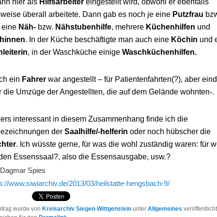
nn hier als
Hilfsarbeiter
eingestellt wird, obwohl er ebenfalls
sweise überall arbeitete. Dann gab es noch je eine
Putzfrau
bz
e eine
Näh-
bzw.
Nähstubenhilfe
, mehrere
Küchenhilfen
und
hinnen
. In der Küche beschäftigte man auch eine
Köchin
und 
leiterin
, in der Waschküche einige
Waschküchenhilfen.
ch ein
Fahrer
war angestellt
– für Patientenfahrten(?), aber ein
r die Umzüge der Angestellten, die auf dem Gelände wohnten-.
rs interessant in diesem Zusammenhang finde ich die
bezeichnungen der
Saalhilfe/-helferin
oder noch hübscher die
chter
. Ich wüsste gerne, für was die wohl zuständig waren: für 
 den Essenssaal?, also die Essensausgabe, usw.?
: Dagmar Spies
ps://www.siwiarchiv.de/2013/03/heilstatte-hengsbach-9/
ntrag wurde von
Kreisarchiv Siegen-Wittgenstein
unter
Allgemeines
veröffentlich