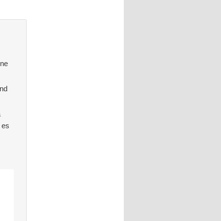
ine
ind
a
 es