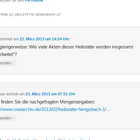
eichen für den
Permalink
.
TARE ZU „
HEILSTÄTTE HENGSBACH 10
“
schrieb
am
22. März 2013 um 14:24 Uhr
:
ierigerweise: Wie viele Akten dieser Heilstätte werden insgesamt
rbeitet“?
↓
worten
var
schrieb
am
23. März 2013 um 07:51 Uhr
:
 finden Sie die nachgefragten Mengenangaben:
://www.siwiarchiv.de/2013/02/heilstatte-hengsbach-1/
.
↓
worten