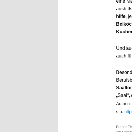
eine Ma
aushilf
hilfe
, j
Beiköc
Küchen
Und au
auch fü
Besonde
Berufs
Saalto
„Saal“,
Autorin
s.a.
htt
Dieser Ei