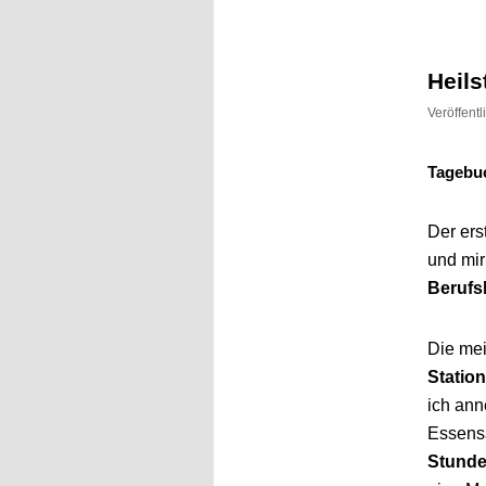
Inhalt
Inhalt
springen
springen
Heil
Veröffent
Tagebu
Der ers
und mir
Berufs
Die mei
Statio
ich ann
Essens
Stunde