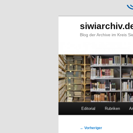
siwiarchiv.d
Blog der Archive im Kreis S
Hauptmenü
Editorial
Rubriken
Ar
Zum
Zum
primären
sekundären
Beitragsnavigation
←
Vorheriger