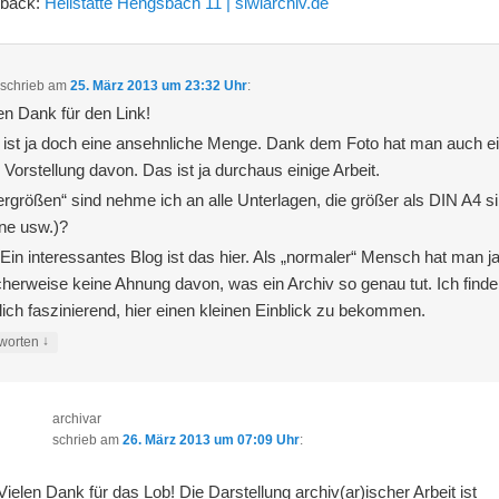
gback:
Heilstätte Hengsbach 11 | siwiarchiv.de
schrieb
am
25. März 2013 um 23:32 Uhr
:
en Dank für den Link!
ist ja doch eine ansehnliche Menge. Dank dem Foto hat man auch e
 Vorstellung davon. Das ist ja durchaus einige Arbeit.
rgrößen“ sind nehme ich an alle Unterlagen, die größer als DIN A4 s
ne usw.)?
Ein interessantes Blog ist das hier. Als „normaler“ Mensch hat man j
cherweise keine Ahnung davon, was ein Archiv so genau tut. Ich finde
lich faszinierend, hier einen kleinen Einblick zu bekommen.
↓
worten
archivar
schrieb
am
26. März 2013 um 07:09 Uhr
:
Vielen Dank für das Lob! Die Darstellung archiv(ar)ischer Arbeit ist