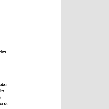
itet
wobei
der
n
ei der