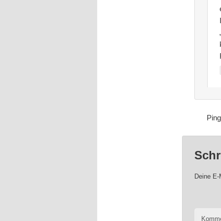
Pin
Schr
Deine E-M
Komme