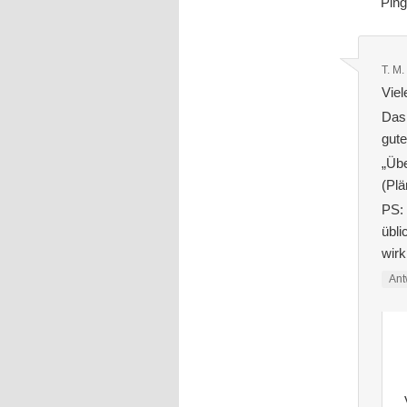
Pin
T. M.
Viel
Das 
gute
„Übe
(Plä
PS: 
übli
wirk
Ant