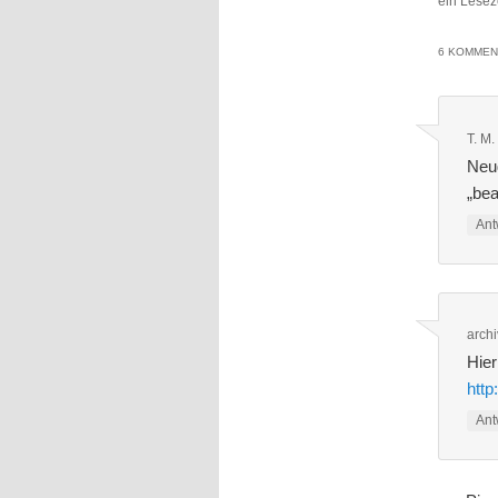
ein Lesez
6 KOMMEN
T. M.
Neug
„bea
Ant
archi
Hier
http
Ant