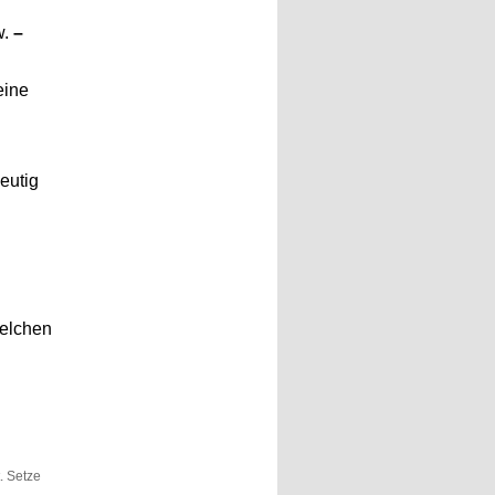
w.
–
eine
deutig
welchen
t. Setze