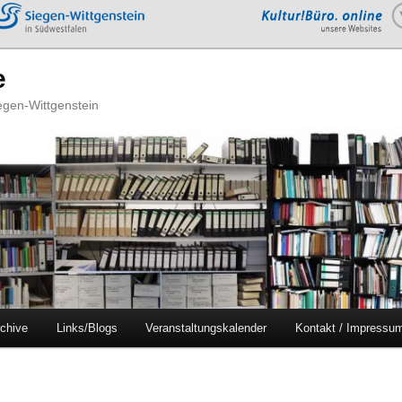
e
iegen-Wittgenstein
chive
Links/Blogs
Veranstaltungskalender
Kontakt / Impressu