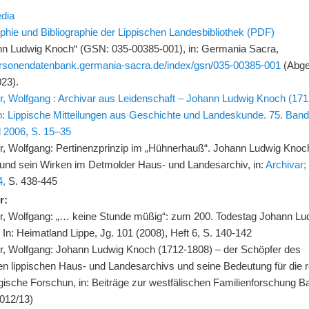
edia
phie und Bibliographie der Lippischen Landesbibliothek (PDF)
nn Ludwig Knoch“ (GSN: 035-00385-001), in: Germania Sacra,
personendatenbank.germania-sacra.de/index/gsn/035-00385-001
(Abge
023).
, Wolfgang : Archivar aus Leidenschaft – Johann Ludwig Knoch (17
In: Lippische Mitteilungen aus Geschichte und Landeskunde. 75. Band
 2006, S. 15–35
r, Wolfgang: Pertinenzprinzip im „Hühnerhauß“. Johann Ludwig Knoc
 und sein Wirken im Detmolder Haus- und Landesarchiv, in:
Archivar;
4,
S. 438-445
r:
r, Wolfgang: „… keine Stunde müßig“: zum 200. Todestag Johann Lu
In: Heimatland Lippe, Jg. 101 (2008), Heft 6, S. 140-142
r, Wolfgang: Johann Ludwig Knoch (1712-1808) – der Schöpfer des
n lippischen Haus- und Landesarchivs und seine Bedeutung für die r
gische Forschun, in: Beiträge zur westfälischen Familienforschung 
2012/13)