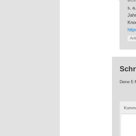
archi
s. a
Jahr
Knoc
http
Ant
Schr
Deine E-M
Komme