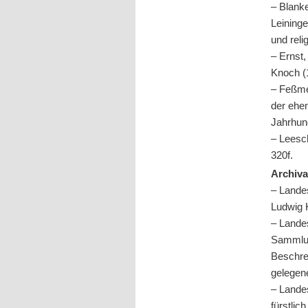
– Blank
Leininge
und reli
– Ernst
Knoch (1
– Feßme
der ehe
Jahrhund
– Leesc
320f.
Archiva
– Lande
Ludwig
– Lande
Sammlun
Beschre
gelegen
– Lande
fürstlic