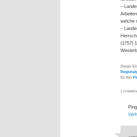
– Lande
Arbeiten
welche 
– Lande
Herrsch
(1757) 1
Westerb
Dieser Ei
Regional
für den
P
2 KOMMEN
Pin
Verh