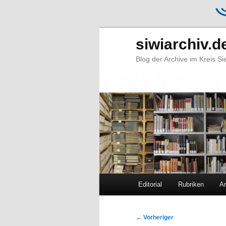
siwiarchiv.d
Blog der Archive im Kreis S
Hauptmenü
Editorial
Rubriken
Ar
Zum
Zum
primären
sekundären
Beitragsnavigation
←
Vorheriger