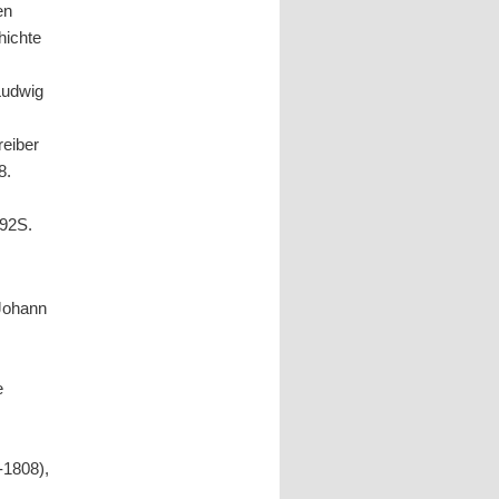
en
hichte
Ludwig
reiber
8.
992S.
 Johann
e
-1808),