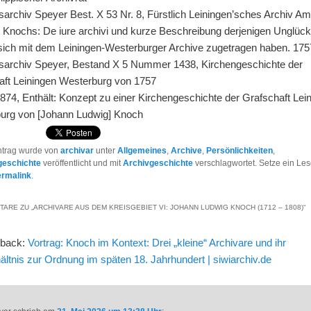
sarchiv Speyer Best. X 53 Nr. 8, Fürstlich Leiningen’sches Archiv A
 Knochs: De iure archivi und kurze Beschreibung derjenigen Unglücks
sich mit dem Leiningen-Westerburger Archive zugetragen haben. 175
sarchiv Speyer, Bestand X 5 Nummer 1438, Kirchengeschichte der
aft Leiningen Westerburg von 1757
874, Enthält: Konzept zu einer Kirchengeschichte der Grafschaft Lei
urg von [Johann Ludwig] Knoch
ntrag wurde von
archivar
unter
Allgemeines
,
Archive
,
Persönlichkeiten
,
geschichte
veröffentlicht und mit
Archivgeschichte
verschlagwortet. Setze ein Le
ermalink
.
TARE ZU „
ARCHIVARE AUS DEM KREISGEBIET VI: JOHANN LUDWIG KNOCH (1712 – 1808)
“
gback:
Vortrag: Knoch im Kontext: Drei „kleine“ Archivare und ihr
ältnis zur Ordnung im späten 18. Jahrhundert | siwiarchiv.de