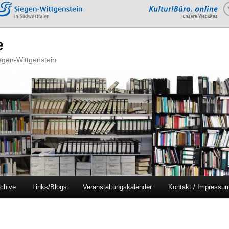
e
iegen-Wittgenstein
chive
Links/Blogs
Veranstaltungskalender
Kontakt / Impressu