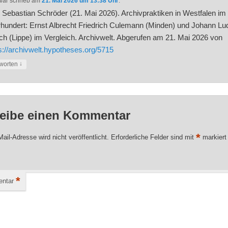
var
schrieb
am
21. Mai 2026 um 13:38 Uhr
:
. Sebastian Schröder (21. Mai 2026). Archivpraktiken in Westfalen im
hundert: Ernst Albrecht Friedrich Culemann (Minden) und Johann Lu
h (Lippe) im Vergleich. Archivwelt. Abgerufen am 21. Mai 2026 von
s://archivwelt.hypotheses.org/5715
↓
worten
eibe einen Kommentar
*
ail-Adresse wird nicht veröffentlicht.
Erforderliche Felder sind mit
markiert
*
ntar