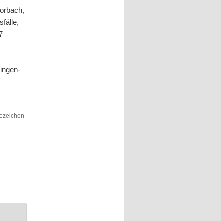
morbach,
fälle,
7
ningen-
sezeichen