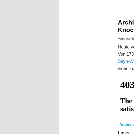
Inhalt
Inhalt
springen
springen
Arch
Knoc
Veröffent
Heute v
Von 173
Sayn-Wi
ihnen z
Archiv
Links: