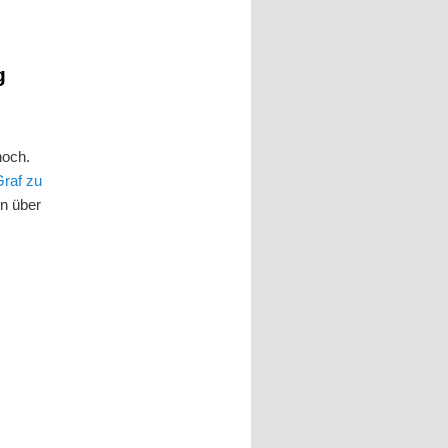
g
noch.
Graf zu
en über