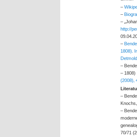
–
Wikip
–
Biogra
– „Joha
http://
09.04.2
–
Bender
1808). 
Detmold
– Bende
– 1808)
(2008), 
Literatu
– Bende
Knochs, 
– Bende
moderne
genealo
70/71 (