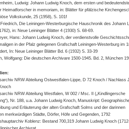
enheim, Ludwig: Johann Ludwig Knoch, dem ersten und bedeutendst
r Heimatforscher in memoriam, in: Blätter für pfälzische Kirchengesc
giöse Volkskunde, 25 (1958), S. 101f
, Friedrich, Die Leiningen-Westerburgische Hauschronik des Johann 
762), in: Neue Leininger Blätter 4 (1930) S. 68-69.
yer, Hans: Johann Ludwig Knoch, der verdienstvolle Geschichtssch
maligen in der Pfalz gelegenen Grafschaft Leiningen-Westerburg im 1
ert, In: Neue Leininger Blätter Bd. 6 (1932) S. 33-39
h, Wolfgang: Die deutschen Archivare 1500-1945. Bd. 2, München 1
lien:
sarchiv NRW Abteilung Ostwestfalen-Lippe, D 72 Knoch / Nachlass
 Knoch
sarchiv NRW Abteilung Westfalen, W 002 / Msc. II („Kindlingersche
g“), Nr. 188, u.a. Johann Ludwig Knoch, Manuskript: Geographisch
ibung und Erläuterung der alten Grafschaft Solms und der darinnen
en merkwürdigen Städte, Dörfer, Höfe und Gegenden, 1792
shauptarchiv Koblenz: Bestand 700,319 Johann Ludwig Knoch (1712
h lippischer Archivrat