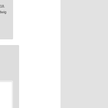
 18.
dwig