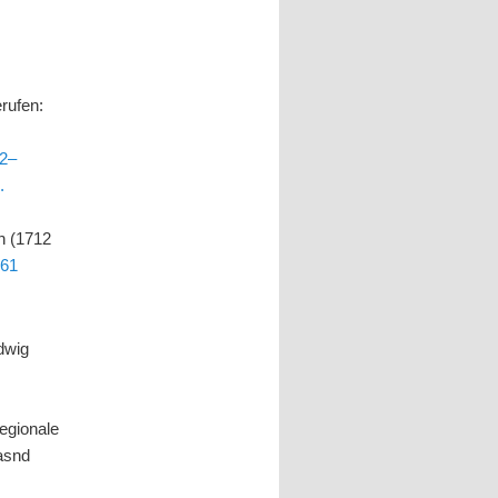
rufen:
12–
.
h (1712
 61
dwig
egionale
Basnd