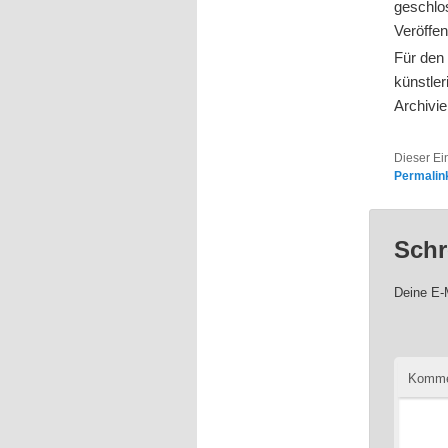
geschlos
Veröffen
Für den 
künstle
Archivie
Dieser Ei
Permalin
Schr
Deine E-M
Komme