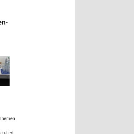
en-
i Themen
kutiert.