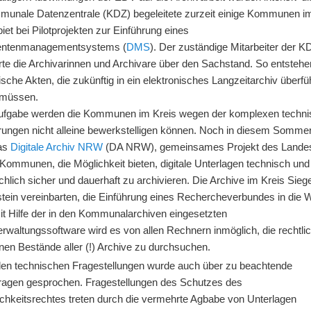
munale Datenzentrale (KDZ) begeleitete zurzeit einige Kommunen i
iet bei Pilotprojekten zur Einführung eines
ntenmanagementsystems (
DMS
). Der zuständige Mitarbeiter der K
rte die Archivarinnen und Archivare über den Sachstand. So entstehe
ische Akten, die zukünftig in ein elektronisches Langzeitarchiv überfü
 müssen.
ufgabe werden die Kommunen im Kreis wegen der komplexen techn
rungen nicht alleine bewerkstelligen können. Noch in diesem Sommer
das
Digitale Archiv NRW
(DA NRW), gemeinsames Projekt des Land
Kommunen, die Möglichkeit bieten, digitale Unterlagen technisch und
chlich sicher und dauerhaft zu archivieren.
Die Archive im Kreis Sieg
stein vereinbarten, die Einführung eines Rechercheverbundes in die
Mit Hilfe der in den Kommunalarchiven eingesetzten
rwaltungssoftware wird es von allen Rechnern inmöglich, die rechtli
nen Bestände aller (!) Archive zu durchsuchen.
en technischen Fragestellungen wurde auch über zu beachtende
ragen gesprochen. Fragestellungen des Schutzes des
ichkeitsrechtes treten durch die vermehrte Agbabe von Unterlagen