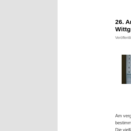
Inhalt
Inhalt
springen
springen
26. A
Wittg
Veröffent
Am verg
bestimm
Die viel