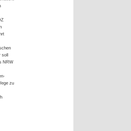
m
DZ
n
hrt
ischen
 soll
es NRW
en-
 Wege zu
ch