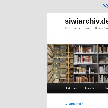
siwiarchiv.d
Blog der Archive im Kreis S
Hauptmenü
Editorial
Rubriken
Ar
Zum
Zum
primären
sekundären
Beitragsnavigation
←
Vorheriger