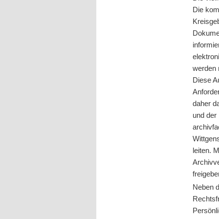
Die kom
Kreisgeb
Dokume
informie
elektron
werden
Diese A
Anforde
daher 
und der 
archivfa
Wittgen
leiten. 
Archivve
freigebe
Neben d
Rechtsf
Persönl