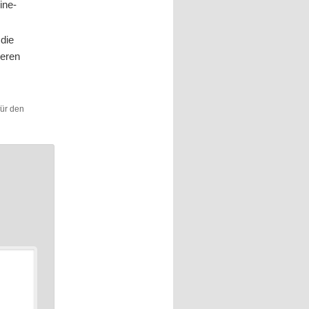
ine-
 die
deren
für den