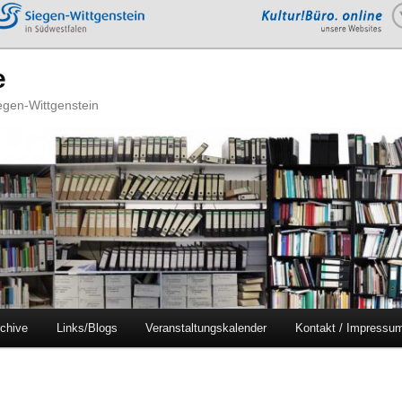
e
iegen-Wittgenstein
chive
Links/Blogs
Veranstaltungskalender
Kontakt / Impressu