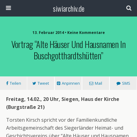
siwiarchiv.de
13. Februar 2014 • Keine Kommentare
Vortrag “Alte Häuser Und Hausnamen In
Buschgotthardtshütten”
Teilen
Tweet
Anpinnen
Mail
SMS
Freitag, 14.02., 20 Uhr, Siegen, Haus der Kirche
(Burgstraße 21)
Torsten Kirsch spricht vor der Familienkundliche
Arbeitsgemeinschaft des Siegerländer Heimat- und
Geschichtsvereins über “Alte Häuser und Hausnamen