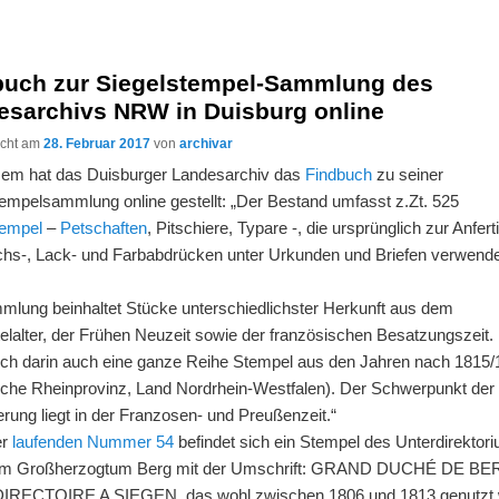
buch zur Siegelstempel-Sammlung des
esarchivs NRW in Duisburg online
licht am
28. Februar 2017
von
archivar
zem hat das Duisburger Landesarchiv das
Findbuch
zu seiner
tempelsammlung online gestellt: „Der Bestand umfasst z.Zt. 525
tempel
–
Petschaften
, Pitschiere, Typare -, die ursprünglich zur Anfer
hs-, Lack- und Farbabdrücken unter Urkunden und Briefen verwend
mlung beinhaltet Stücke unterschiedlichster Herkunft aus dem
elalter, der Frühen Neuzeit sowie der französischen Besatzungszeit.
sich darin auch eine ganze Reihe Stempel aus den Jahren nach 1815/
sche Rheinprovinz, Land Nordrhein-Westfalen). Der Schwerpunkt der
erung liegt in der Franzosen- und Preußenzeit.“
er
laufenden Nummer 54
befindet sich ein Stempel des Unterdirektor
im Großherzogtum Berg mit der Umschrift: GRAND DUCHÉ DE BE
RECTOIRE A SIEGEN, das wohl zwischen 1806 und 1813 genutzt 