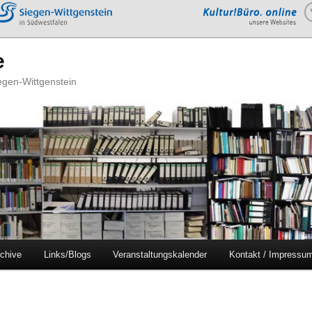
e
iegen-Wittgenstein
chive
Links/Blogs
Veranstaltungskalender
Kontakt / Impressu