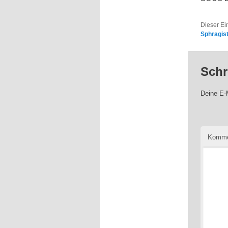
Dieser Ei
Sphragist
Schr
Deine E-M
Komme