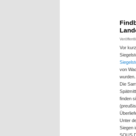
Inhalt
Inhalt
springen
springen
Find
Land
Veröffent
Vor kur
Siegels
Siegels
von Wac
wurden.
Die Sam
Spätmitt
finden 
(preußi
Überlief
Unter d
Siegen 
SOUS DI