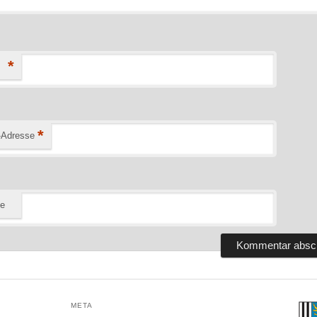
*
*
-Adresse
te
META