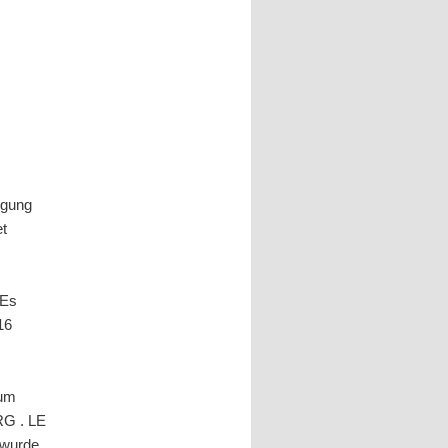
tigung
et
 Es
16
ium
RG . LE
wurde.