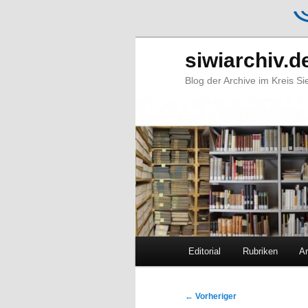
siwiarchiv.d
Blog der Archive im Kreis S
Hauptmenü
Editorial
Rubriken
Ar
Zum
Zum
primären
sekundären
Beitragsnavigation
←
Vorheriger