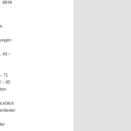
re
bungen
. 49 –
– 71
2 – 85
lten
ückblick
erländer
der