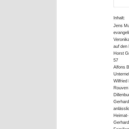
Inhalt:
Jens Mu
evangeli
Veronik
auf den 
Horst Gr
57
Alfons B
Unterne
Wilfrie
Rouven P
Dillenb
Gerhard
anlässli
Heimat-
Gerhard