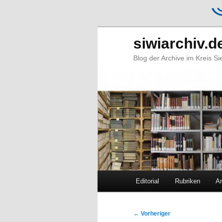
siwiarchiv.d
Blog der Archive im Kreis S
Hauptmenü
Editorial
Rubriken
Ar
Zum
Zum
primären
sekundären
Beitragsnavigation
←
Vorheriger