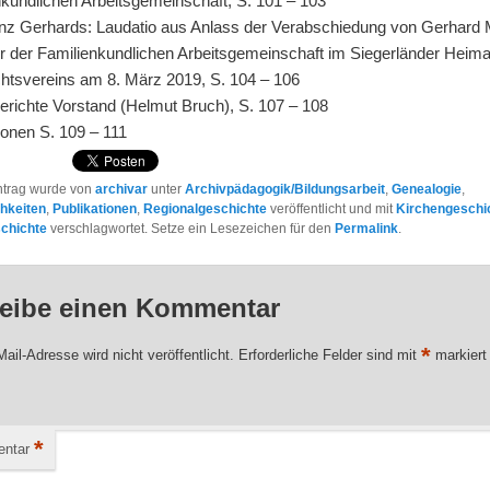
nkundlichen Arbeitsgemeinschaft, S. 101 – 103
inz Gerhards: Laudatio aus Anlass der Verabschiedung von Gerhard 
er der Familienkundlichen Arbeitsgemeinschaft im Siegerländer Heima
htsvereins am 8. März 2019, S. 104 – 106
erichte Vorstand (Helmut Bruch), S. 107 – 108
onen S. 109 – 111
ntrag wurde von
archivar
unter
Archivpädagogik/Bildungsarbeit
,
Genealogie
,
chkeiten
,
Publikationen
,
Regionalgeschichte
veröffentlicht und mit
Kirchengeschi
chichte
verschlagwortet. Setze ein Lesezeichen für den
Permalink
.
eibe einen Kommentar
*
ail-Adresse wird nicht veröffentlicht.
Erforderliche Felder sind mit
markiert
*
ntar