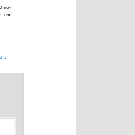
Moisel
t- und
chte
,