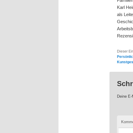
Familie
Karl He
als Leit
Geschic
Arbeitsb
Rezensi
Dieser Ei
Persönli
Kunstges
Schr
Deine E-M
Komme