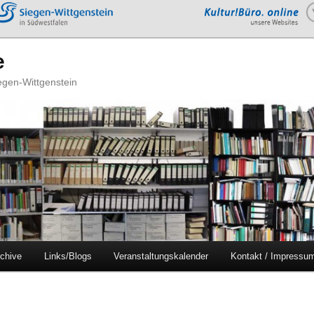
e
iegen-Wittgenstein
chive
Links/Blogs
Veranstaltungskalender
Kontakt / Impressu