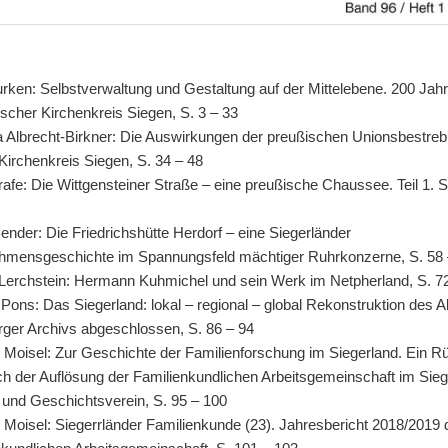
rken: Selbstverwaltung und Gestaltung auf der Mittelebene. 200 Jah
scher Kirchenkreis Siegen, S. 3 – 33
a Albrecht-Birkner: Die Auswirkungen der preußischen Unionsbestre
Kirchenkreis Siegen, S. 34 – 48
afe: Die Wittgensteiner Straße – eine preußische Chaussee. Teil 1. S
ender: Die Friedrichshütte Herdorf – eine Siegerländer
hmensgeschichte im Spannungsfeld mächtiger Ruhrkonzerne, S. 58 
d Lerchstein: Hermann Kuhmichel und sein Werk im Netpherland, S. 7
ons: Das Siegerland: lokal – regional – global Rekonstruktion des A
urger Archivs abgeschlossen, S. 86 – 94
 Moisel: Zur Geschichte der Familienforschung im Siegerland. Ein R
ch der Auflösung der Familienkundlichen Arbeitsgemeinschaft im Sieg
 und Geschichtsverein, S. 95 – 100
 Moisel: Siegerrländer Familienkunde (23). Jahresbericht 2018/2019 