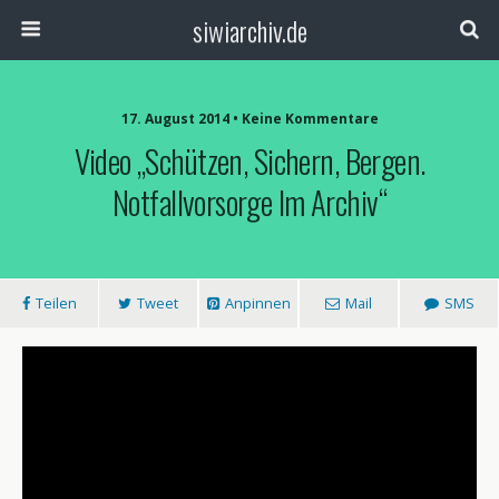
siwiarchiv.de
17. August 2014 • Keine Kommentare
Video „Schützen, Sichern, Bergen.
Notfallvorsorge Im Archiv“
Teilen
Tweet
Anpinnen
Mail
SMS