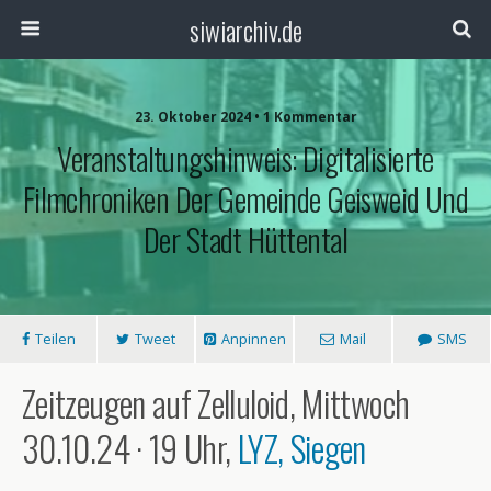
siwiarchiv.de
23. Oktober 2024 • 1 Kommentar
Veranstaltungshinweis: Digitalisierte
Filmchroniken Der Gemeinde Geisweid Und
Der Stadt Hüttental
Teilen
Tweet
Anpinnen
Mail
SMS
Zeitzeugen auf Zelluloid, Mittwoch
30.10.24 · 19 Uhr,
LYZ, Siegen